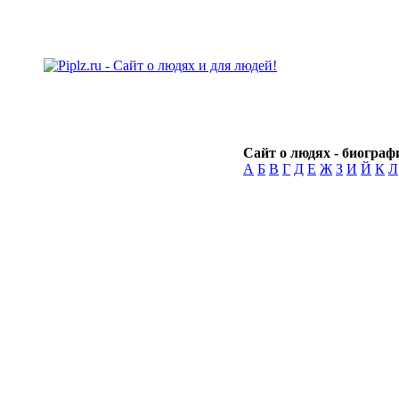
Сайт о людях - биографи
А
Б
В
Г
Д
Е
Ж
З
И
Й
К
Л