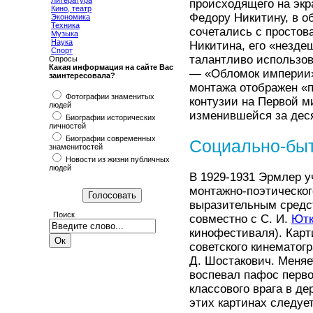
Литература
происходящего на экр
Кино, театр
Федору Никитину, в о
Экономика
Техника
сочетались с простова
Музыка
Наука
Никитина, его «незде
Спорт
талантливо использов
Опросы
Какая информация на сайте Вас
— «Обломок империи» 
заинтересовала?
монтажа отображен «п
Фотографии знаменитых
контузии на Первой м
людей
изменившейся за деся
Биографии исторических
личностей
Биографии современных
Социально-бы
знаменитостей
Новости из жизни публичных
людей
В 1929-1931 Эрмлер у
монтажно-поэтическог
выразительным средс
Поиск
совместно с С. И.
Ютк
кинофестиваля). Карт
советского кинематог
Д. Шостакович. Меня
воспевал пафос перво
классового врага в д
этих картинах следуе