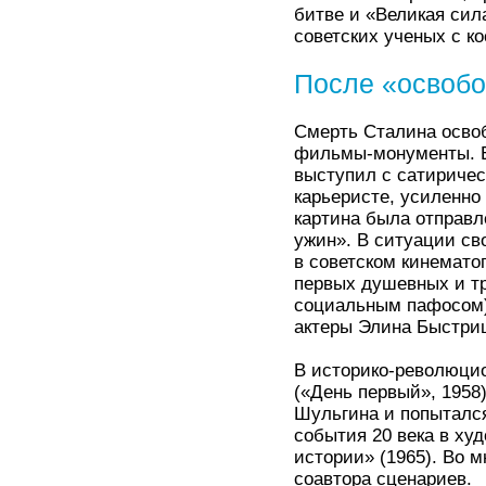
битве и «Великая сила
советских ученых с к
После «освоб
Смерть Сталина осво
фильмы-монументы. Ед
выступил с сатиричес
карьеристе, усиленн
картина была отправл
ужин». В ситуации св
в советском кинемато
первых душевных и тр
социальным пафосом) 
актеры Элина Быстриц
В историко-революцио
(«День первый», 1958)
Шульгина и попытался
события 20 века в х
истории» (1965). Во 
соавтора сценариев.