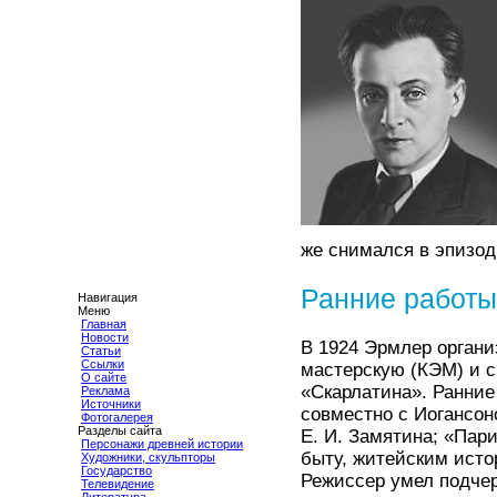
же снимался в эпизод
Ранние работы
Навигация
Меню
Главная
Новости
В 1924 Эрмлер органи
Статьи
Ссылки
мастерскую (КЭМ) и 
О сайте
«Скарлатина». Ранние
Реклама
Источники
совместно с Иогансон
Фотогалерея
Разделы сайта
Е. И. Замятина; «Пар
Персонажи древней истории
быту, житейским исто
Художники, скульпторы
Государство
Режиссер умел подчер
Телевидение