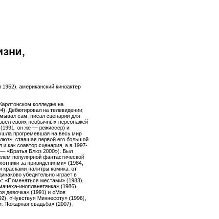
изни,
я 1952), американский киноактер
Карлтонском колледже на
4). Дебютировал на телевидении;
умывал сам, писал сценарии для
 ввел своих необычных персонажей
(1991, он же — режиссер) и
вышла прогремевшая на весь мир
люз», ставшая первой его большой
 и как соавтор сценария, а в 1997-
 — «Братья Блюз 2000»). Был
елем популярной фантастической
хотники за привидениями» (1984,
и красками палитры комика: от
динаково убедительно играет в
: «Поменяться местами» (1983),
мачеха-инопланетянка» (1986),
я девочка» (1991) и «Моя
92), «Чувствуя Миннесоту» (1996),
и: Пожарная свадьба» (2007),