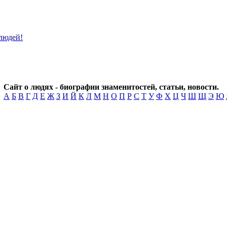
Сайт о людях - биографии знаменитостей, статьи, новости.
А
Б
В
Г
Д
Е
Ж
З
И
Й
К
Л
М
Н
О
П
Р
С
Т
У
Ф
Х
Ц
Ч
Ш
Щ
Э
Ю