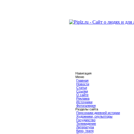
Навигация
Меню
Главная
Новости
Статьи
Ссылки
О сайте
Реклама
Источники
Фотогалерея
Разделы сайта
Персонажи древней истории
Художники, скульпторы
Государство
Телевидение
Литература
Кино, театр