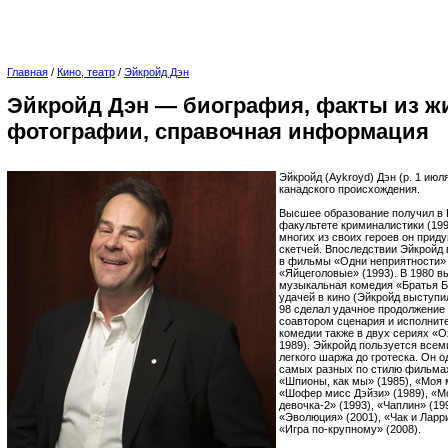
Главная
/
Кино, театр
/
Эйкройд Дэн
Эйкройд Дэн — биография, факты из ж
фотографии, справочная информация
Эйкройд (Aykroyd) Дэн (р. 1 июл
канадского происхождения.
Высшее образование получил в 
факультете криминалистики (199
многих из своих героев он прид
скетчей. Впоследствии Эйкройд
в фильмы «Одни неприятности» 
«Яйцеголовые» (1993). В 1980 
музыкальная комедия «Братья Б
удачей в кино (Эйкройд выступил
98 сделал удачное продолжение
соавтором сценария и исполнит
комедии также в двух сериях «О
1989). Эйкройд пользуется всем
легкого шаржа до гротеска. Он о
самых разных по стилю фильмах
«Шпионы, как мы» (1985), «Моя 
«Шофер мисс Дэйзи» (1989), «Мо
девочка-2» (1993), «Чаплин» (19
«Эволюция» (2001), «Чак и Ларр
«Игра по-крупному» (2008).