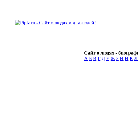
Сайт о людях - биографи
А
Б
В
Г
Д
Е
Ж
З
И
Й
К
Л