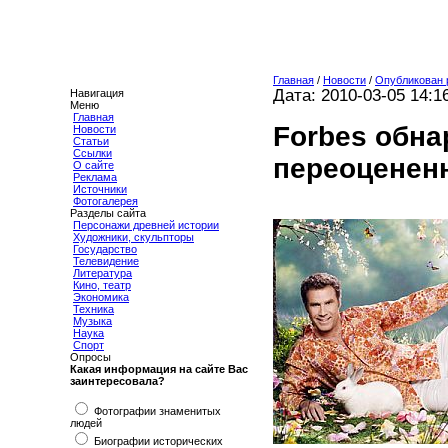
Главная
/
Новости
/
Опубликован 
Дата: 2010-03-05 14:1
Навигация
Меню
Главная
Forbes обна
Новости
Статьи
Ссылки
переоценен
О сайте
Реклама
Источники
Фотогалерея
Разделы сайта
Персонажи древней истории
Художники, скульпторы
Государство
Телевидение
Литература
Кино, театр
Экономика
Техника
Музыка
Наука
Спорт
Опросы
Какая информация на сайте Вас
заинтересовала?
Фотографии знаменитых
людей
Биографии исторических