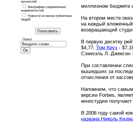
личностей
миллионом бюджете с
Биографии современных
знаменитостей
Новости из жизни публичных
На втором месте оказ
людей
на каждый вложенный 
возвращающий студи
Поиск
В первую десятку рей
$4,77,
Том Круз
- $7,1
Сэмюэль Л. Джексон -
При составлении спис
вышедших за последни
отчисления от кассов
Напомним, что самым
версии Forbes, являе
киностудии получают
В 2008 году самой ко
названа Николь Кидм