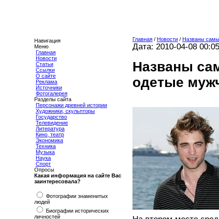
Главная
/
Новости
/
Названы самы
Навигация
Дата: 2010-04-08 00:0
Меню
Главная
Новости
Названы са
Статьи
Ссылки
О сайте
одетые муж
Реклама
Источники
Фотогалерея
Разделы сайта
Персонажи древней истории
Художники, скульпторы
Государство
Телевидение
Литература
Кино, театр
Экономика
Техника
Музыка
Наука
Спорт
Опросы
Какая информация на сайте Вас
заинтересовала?
Фотографии знаменитых
людей
Биографии исторических
личностей