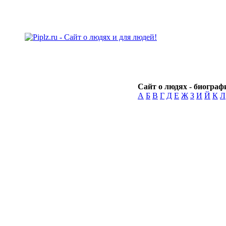
Сайт о людях - биографи
А
Б
В
Г
Д
Е
Ж
З
И
Й
К
Л