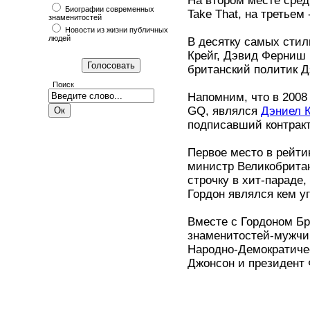
На втором месте сред
Биографии современных
Take That, на третьем
знаменитостей
Новости из жизни публичных
людей
В десятку самых стил
Крейг, Дэвид Ферниш 
британский политик Д
Поиск
Напомним, что в 2008
GQ, являлся
Дэниел К
подписавший контракт
Первое место в рейти
министр Великобритан
строчку в хит-параде,
Гордон являлся кем уг
Вместе с Гордоном Бр
знаменитостей-мужчин
Народно-Демократиче
Джонсон и президент 