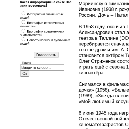
Какая информация на сайте Вас
Мариинскую гимназию
заинтересовала?
Ивановна (1938 г. рож
Фотографии знаменитых
России. Дочь – Натал
людей
Биографии исторических
В 1953 году, окончив
личностей
Биографии современных
Александрович стал а
знаменитостей
театра в Таллине (ЭС
Новости из жизни публичных
перебирается сначала
людей
театре драмы им. А. С
становится актёром Те
Олег Стриженов состо
Поиск
играть ещё с сезона 
киноактёра.
Снимался в фильмах: 
дочка» (1958), «Белые
(1969), «Звезда плен
«Мой любимый клоун» 
6 июня 1945 года наг
Отечественной войне
кинематографистов С