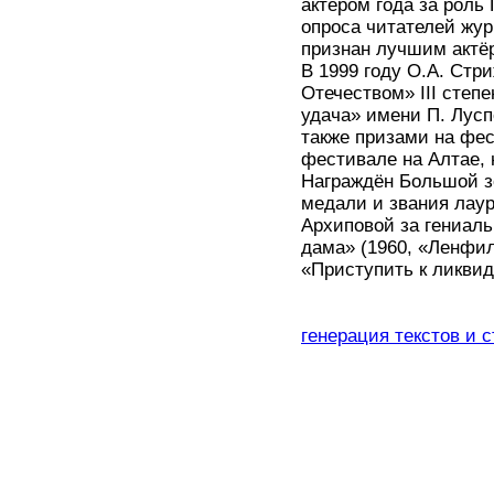
актёром года за роль
опроса читателей жур
признан лучшим актёр
В 1999 году О.А. Стр
Отечеством» III степ
удача» имени П. Лусп
также призами на фе
фестивале на Алтае, 
Награждён Большой з
медали и звания лау
Архиповой за гениал
дама» (1960, «Ленфи
«Приступить к ликви
генерация текстов и 