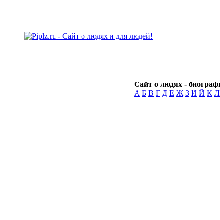
Сайт о людях - биографи
А
Б
В
Г
Д
Е
Ж
З
И
Й
К
Л