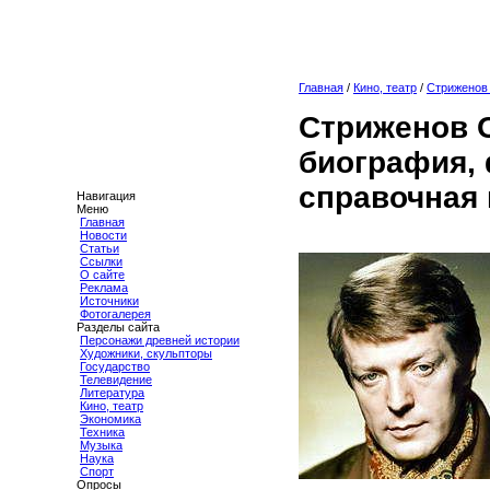
Главная
/
Кино, театр
/
Стриженов
Стриженов 
биография, 
справочная
Навигация
Меню
Главная
Новости
Статьи
Ссылки
О сайте
Реклама
Источники
Фотогалерея
Разделы сайта
Персонажи древней истории
Художники, скульпторы
Государство
Телевидение
Литература
Кино, театр
Экономика
Техника
Музыка
Наука
Спорт
Опросы