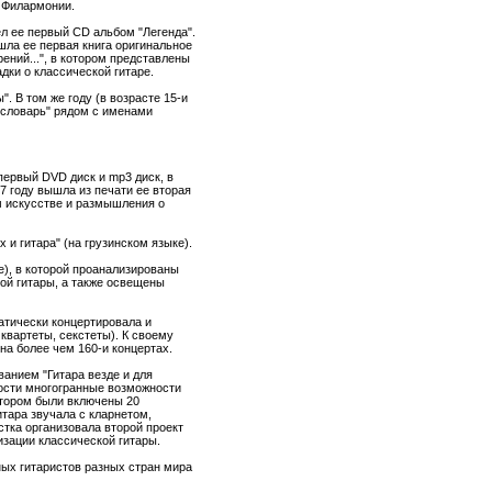
 Филармонии.
л ее первый CD альбом "Легенда".
шла ее первая книга оригинальное
рений...", в котором представлены
дки о классической гитаре.
. В том же году (в возрасте 15-и
 словарь" рядом с именами
первый DVD диск и mp3 диск, в
7 году вышла из печати ее вторая
ом искусстве и размышления о
 и гитара" (на грузинском языке).
ке), в которой проанализированы
ой гитары, а также освещены
атически концертировала и
 квартеты, секстеты). К своему
на более чем 160-и концертах.
ванием "Гитара везде и для
ности многогранные возможности
котором были включены 20
тара звучала с кларнетом,
стка организовала второй проект
изации классической гитары.
ных гитаристов разных стран мира