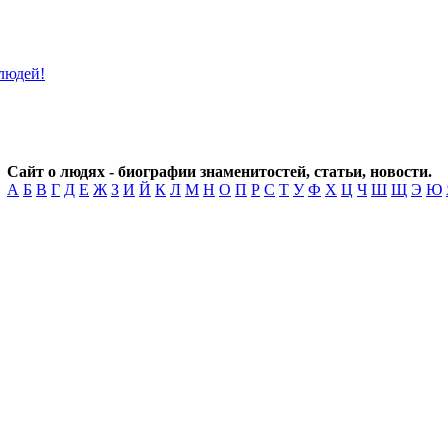
Сайт о людях - биографии знаменитостей, статьи, новости.
А
Б
В
Г
Д
Е
Ж
З
И
Й
К
Л
М
Н
О
П
Р
С
Т
У
Ф
Х
Ц
Ч
Ш
Щ
Э
Ю