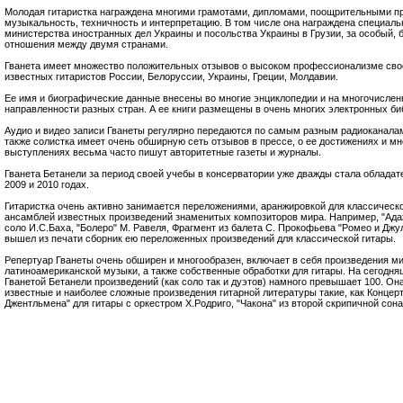
Молодая гитаристка награждена многими грамотами, дипломами, поощрительными п
музыкальность, техничность и интерпретацию. В том числе она награждена специал
министерства иностранных дел Украины и посольства Украины в Грузии, за особый, 
отношения между двумя странами.
Гванета имеет множество положительных отзывов о высоком профессионализме своей
известных гитаристов России, Белоруссии, Украины, Греции, Молдавии.
Ее имя и биографические данные внесены во многие энциклопедии и на многочисле
направленности разных стран. А ее книги размещены в очень многих электронных би
Аудио и видео записи Гванеты регулярно передаются по самым разным радиоканала
также солистка имеет очень обширную сеть отзывов в прессе, о ее достижениях и м
выступлениях весьма часто пишут авторитетные газеты и журналы.
Гванета Бетанели за период своей учебы в консерватории уже дважды стала обладат
2009 и 2010 годах.
Гитаристка очень активно занимается переложениями, аранжировкой для классическо
ансамблей известных произведений знаменитых композиторов мира. Например, "Адаж
соло И.С.Баха, "Болеро" М. Равеля, Фрагмент из балета С. Прокофьева "Ромео и Джул
вышел из печати сборник ею переложенных произведений для классической гитары.
Репертуар Гванеты очень обширен и многообразен, включает в себя произведения ми
латиноамериканской музыки, а также собственные обработки для гитары. На сегодн
Гванетой Бетанели произведений (как соло так и дуэтов) намного превышает 100. Он
известные и наиболее сложные произведения гитарной литературы такие, как Концерт
Джентльмена" для гитары с оркестром Х.Родриго, "Чакона" из второй скрипичной сон