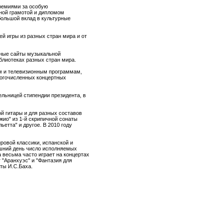
ремиями за особую
ьной грамотой и дипломом
большой вклад в культурные
 игры из разных стран мира и от
нные сайты музыкальной
блиотеках разных стран мира.
м и телевизионным программам,
ногочисленных концертных
ельницей стипендии президента, в
й гитары и для разных составов
ио" из 1-й скрипичной сонаты
ьетта" и другое. В 2010 году
ровой классики, испанской и
яшний день число исполняемых
а весьма часто играет на концертах
 "Аранхуэс" и "Фантазия для
аты И.С.Баха.