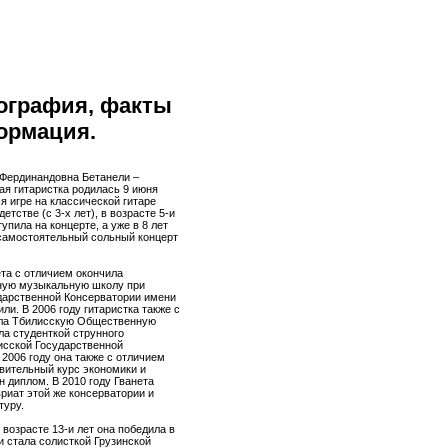
ография, факты
ормация.
 Фердинандовна Бетанели –
ая гитаристка родилась 9 июня
ся игре на классической гитаре
етстве (с 3-х лет), в возрасте 5-и
упила на концерте, а уже в 8 лет
самостоятельный сольный концерт
ета с отличием окончила
ную музыкальную школу при
дарственной Консерватории имени
и. В 2006 году гитаристка также с
ла Тбилисскую Общественную
ла студенткой струнного
исской Государственной
 2006 году она также с отличием
вительный курс экономики и
н диплом. В 2010 году Гванета
риат этой же консерватории и
туру.
в возрасте 13-и лет она победила в
и стала солисткой Грузинской