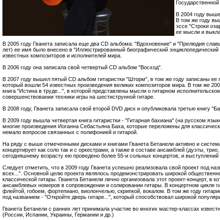
Государственной
В 2004 году выше
В том же году вы
эссе "Строки оза
ее мысли и выкла
В 2005 году Гванета записала еще два CD альбома: "Вдохновение" и "Прелюдия славы"
лет) ее имя было внесено в "Иллюстрированный биографический энциклопедический
известных композиторов и исполнителей мира.
В 2006 году она записала свой четвертый CD альбом "Восход".
В 2007 году вышел пятый CD альбом гитаристки "Шторм", в том же году записаны ее 
который вошли 54 известных произведения великих композиторов мира. В том же 200
книга "Истина в труде...", в которой представлены мысли о гитарном исполнительск
совершенствовании техники игры на шестиструнной гитаре.
В 2008 году, Гванета записала свой второй DVD диск и опубликовала третью книгу "Бах
В 2009 году вышла четвертая книга гитаристки - "Гитарная бахиана" (на русском язы
многие произведения Иоганна Себастьяна Баха, которые переложены для классическ
немало вопросов связанных с полифонией и гитарой.
На ряду с выше отмеченными дисками и книгами Гванета Бетанели активно и систем
концертирует как соло так и с оркестрами, а также в составе ансамблей (дуэты, трио,
сегодняшнему возрасту ею проведено более 55-и сольных концертов, и выступлений 
Следует отметить, что в 2009 году Гванета успешно реализовала свой проект под наз
всех...". Основной целю проекта являлось продемонстрировать широкой обществен
классической гитары. Гванета Бетанели лично организовала этот проект-концерт, в 
ансамблевых номеров в сопровождении и солировании гитары. В концертном цикле ги
флейтой, гобоем, фортепиано, виолончелью, скрипкой, вокалом. В том же году гитари
под названием - "Откройте дверь гитаре...", который способствовал широкой популяр
Гванета Бетанели с ранних лет принимала участие во многих мастер-классах извест
(России, Испании, Украины, Германии и др.)