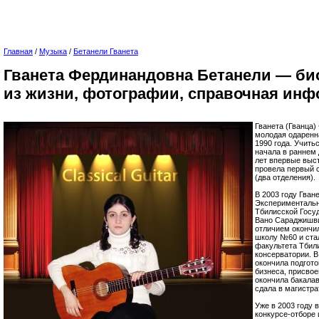
Главная
/
Музыка
/
Бетанели Гванета
Гванета Фердинандовна Бетанели — би
из жизни, фотографии, справочная инф
Гванета (Гванца)
молодая одаренн
1990 года. Учить
начала в раннем д
лет впервые выст
провела первый 
(два отделения).
В 2003 году Гван
Эксперименталь
Тбилисской Госу
Вано Сараджишвил
отличием окончи
школу №60 и ста
факультета Тбил
консерватории. В
окончила подгото
бизнеса, присвое
окончила бакалав
сдала в магистра
Уже в 2003 году 
конкурсе-отборе 