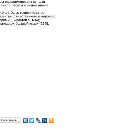
была расформирована лучшая
 снят с работы и лишен звания
го футбола, тренер-новатор.
азвитие отечественного и мирового
ров и Г. Федотов в ЦДКА),
актика футбольной игры» (1948,
Поделиться…