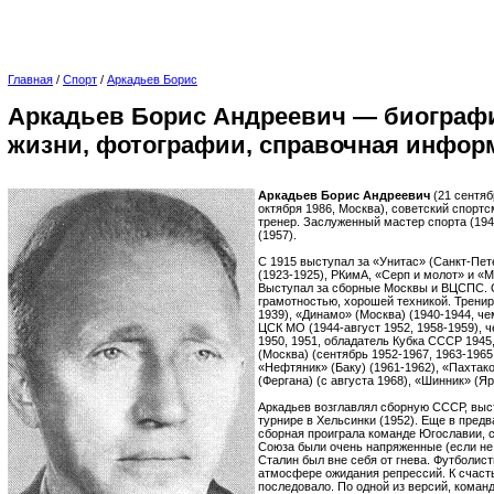
Главная
/
Спорт
/
Аркадьев Борис
Аркадьев Борис Андреевич — биографи
жизни, фотографии, справочная инфор
Аркадьев Борис Андреевич
(21 сентяб
октября 1986, Москва), советский спортс
тренер. Заслуженный мастер спорта (19
(1957).
С 1915 выступал за «Унитас» (Санкт-Пет
(1923-1925), РКимА, «Серп и молот» и «М
Выступал за сборные Москвы и ВЦСПС. 
грамотностью, хорошей техникой. Тренир
1939), «Динамо» (Москва) (1940-1944, ч
ЦСК МО (1944-август 1952, 1958-1959), 
1950, 1951, обладатель Кубка СССР 1945,
(Москва) (сентябрь 1952-1967, 1963-1965
«Нефтяник» (Баку) (1961-1962), «Пахтак
(Фергана) (с августа 1968), «Шинник» (Яр
Аркадьев возглавлял сборную СССР, вы
турнире в Хельсинки (1952). Еще в пред
сборная проиграла команде Югославии, с
Союза были очень напряженные (если не
Сталин был вне себя от гнева. Футболис
атмосфере ожидания репрессий. К счаст
последовало. По одной из версий, коман