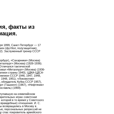
я, факты из
мация.
ря 1899, Санкт-Петербург — 17
мен (футбол, полузащитник),
42). Заслуженный тренер СССР
ербург), «Сахарники» (Москва)
еталлург» (Москва) (1926-1936).
Отличался тактической
овал «Металлург» (Москва) (1936-
емпион страны 1940), ЦДКА-ЦДСА-
чемпион СССР 1946, 1947, 1948,
 1948, 1951), «Локомотив»
, обладатель Кубка СССР 1957),
ор» (Ташкент) (1967), «Нефтяник»
ославль) (1969).
ступавшую на олимпийском
варительных играх советская
 которой в то время у Советского
 враждебные) отношения. И. С.
ты возвращались в Москву в
ью, персональных репрессий не
ду спас покровитель армейского