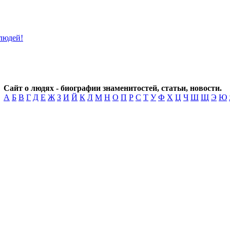
Сайт о людях - биографии знаменитостей, статьи, новости.
А
Б
В
Г
Д
Е
Ж
З
И
Й
К
Л
М
Н
О
П
Р
С
Т
У
Ф
Х
Ц
Ч
Ш
Щ
Э
Ю