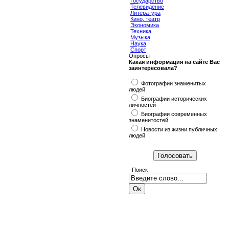
Государство
Телевидение
Литература
Кино, театр
Экономика
Техника
Музыка
Наука
Спорт
Опросы
Какая информация на сайте Вас
заинтересовала?
Фотографии знаменитых
людей
Биографии исторических
личностей
Биографии современных
знаменитостей
Новости из жизни публичных
людей
Поиск