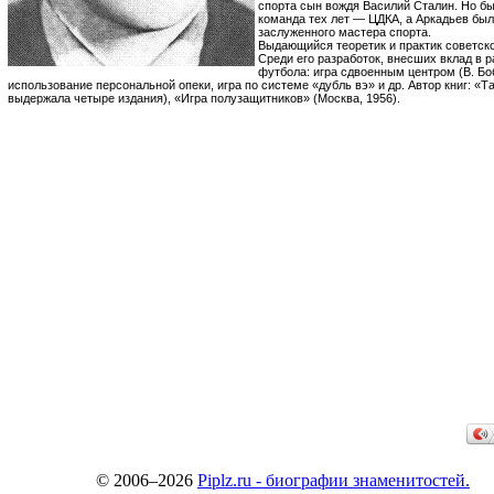
спорта сын вождя Василий Сталин. Но 
команда тех лет — ЦДКА, а Аркадьев был
заслуженного мастера спорта.
Выдающийся теоретик и практик советско
Среди его разработок, внесших вклад в р
футбола: игра сдвоенным центром (В. Боб
использование персональной опеки, игра по системе «дубль вэ» и др. Автор книг: «Т
выдержала четыре издания), «Игра полузащитников» (Москва, 1956).
© 2006–2026
Piplz.ru - биографии знаменитостей.