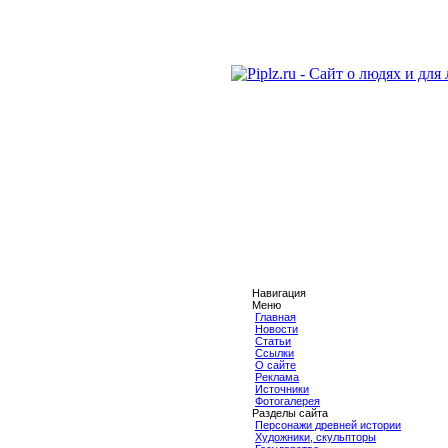
Навигация
Меню
Главная
Новости
Статьи
Ссылки
О сайте
Реклама
Источники
Фотогалерея
Разделы сайта
Персонажи древней истории
Художники, скульпторы