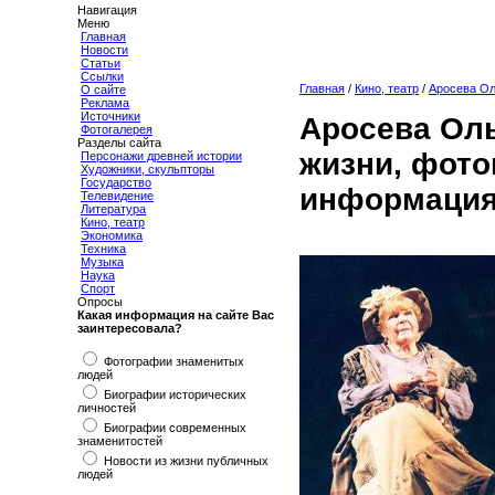
Навигация
Меню
Главная
Новости
Статьи
Ссылки
Главная
/
Кино, театр
/
Аросева Ол
О сайте
Реклама
Источники
Аросева Оль
Фотогалерея
Разделы сайта
жизни, фото
Персонажи древней истории
Художники, скульпторы
Государство
информация
Телевидение
Литература
Кино, театр
Экономика
Техника
Музыка
Наука
Спорт
Опросы
Какая информация на сайте Вас
заинтересовала?
Фотографии знаменитых
людей
Биографии исторических
личностей
Биографии современных
знаменитостей
Новости из жизни публичных
людей