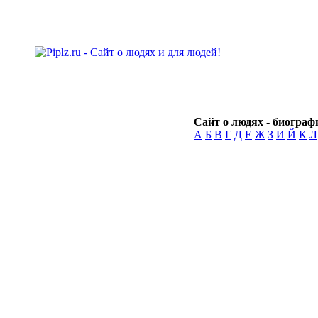
Сайт о людях - биографи
А
Б
В
Г
Д
Е
Ж
З
И
Й
К
Л