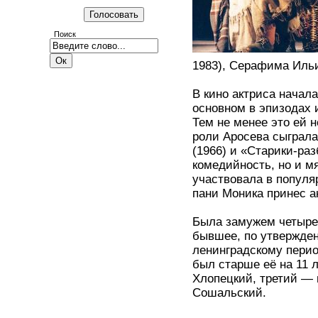
Поиск
1983), Серафима Ильи
В кино актриса начала
основном в эпизодах 
Тем не менее это ей 
роли Аросева сыграл
(1966) и «Старики-раз
комедийность, но и м
участвовала в популя
пани Моника принес а
Была замужем четыре 
бывшее, по утвержден
ленинградскому пери
был старше её на 11 
Хлопецкий, третий — 
Сошальский.