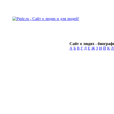
Сайт о людях - биографи
А
Б
В
Г
Д
Е
Ж
З
И
Й
К
Л