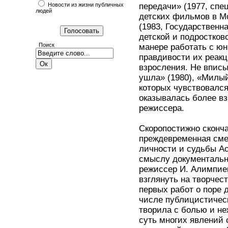
Новости из жизни публичных
передачи» (1977, сп
людей
детских фильмов в М
(1983, Государственн
детской и подростко
Поиск
манере работать с ю
правдивости их реакц
взросления. Не вписы
ушла» (1980), «Милый
которых чувствовалс
оказывалась более в
режиссера.
Скоропостижно сконча
преждевременная сме
личности и судьбы Ас
смыслу документальн
режиссер И. Алимпиев
взглянуть на творчес
первых работ о поре 
числе публицистическ
творила с болью и не
суть многих явлений 