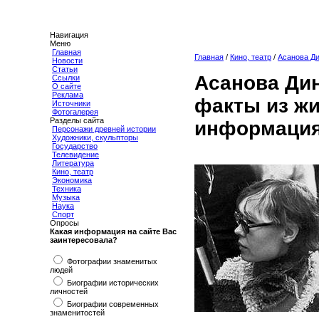
Навигация
Меню
Главная
Главная
/
Кино, театр
/
Асанова Д
Новости
Статьи
Асанова Ди
Ссылки
О сайте
Реклама
факты из жи
Источники
Фотогалерея
Разделы сайта
информация
Персонажи древней истории
Художники, скульпторы
Государство
Телевидение
Литература
Кино, театр
Экономика
Техника
Музыка
Наука
Спорт
Опросы
Какая информация на сайте Вас
заинтересовала?
Фотографии знаменитых
людей
Биографии исторических
личностей
Биографии современных
знаменитостей