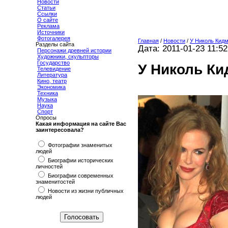
Новости
Статьи
Ссылки
О сайте
Реклама
Источники
Фотогалерея
Главная
/
Новости
/
У Николь Кидм
Разделы сайта
Дата: 2011-01-23 11:52
Персонажи древней истории
Художники, скульпторы
Государство
У Николь Ки
Телевидение
Литература
Кино, театр
Экономика
Техника
Музыка
Наука
Спорт
Опросы
Какая информация на сайте Вас
заинтересовала?
Фотографии знаменитых
людей
Биографии исторических
личностей
Биографии современных
знаменитостей
Новости из жизни публичных
людей