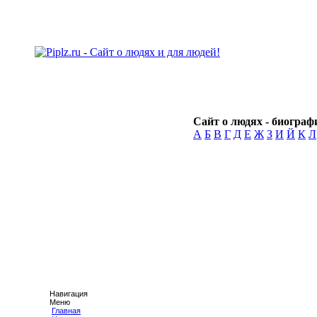
Сайт о людях - биографи
А
Б
В
Г
Д
Е
Ж
З
И
Й
К
Л
Навигация
Меню
Главная