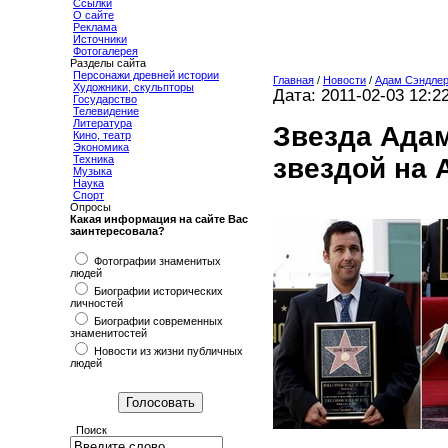
Ссылки
О сайте
Реклама
Источники
Фотогалерея
Разделы сайта
Персонажи древней истории
Главная
/
Новости
/
Адам Сэндлер
Художники, скульпторы
Дата: 2011-02-03 12:2
Государство
Телевидение
Литература
Звезда Адам
Кино, театр
Экономика
звездой на 
Техника
Музыка
Наука
Спорт
Опросы
Какая информация на сайте Вас
заинтересовала?
Фотографии знаменитых
людей
Биографии исторических
личностей
Биографии современных
знаменитостей
Новости из жизни публичных
людей
Поиск