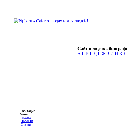
Сайт о людях - биографи
А
Б
В
Г
Д
Е
Ж
З
И
Й
К
Л
Навигация
Меню
Главная
Новости
Статьи