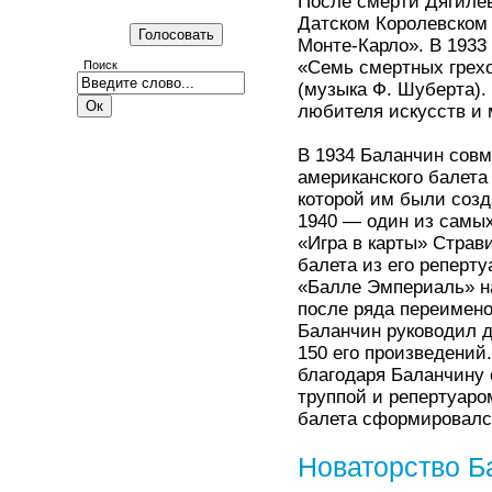
После смерти Дягилев
Датском Королевском 
Монте-Карло». В 1933
«Семь смертных грехо
Поиск
(музыка Ф. Шуберта).
любителя искусств и 
В 1934 Баланчин совм
американского балета
которой им были созд
1940 — один из самых
«Игра в карты» Страви
балета из его реперту
«Балле Эмпериаль» на
после ряда переимено
Баланчин руководил д
150 его произведений.
благодаря Баланчину 
труппой и репертуаро
балета сформировалс
Новаторство Б