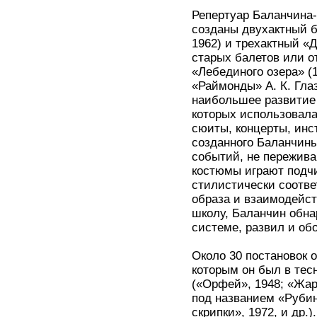
Репертуар Баланчина-
созданы двухактный б
1962) и трехактный «Д
старых балетов или о
«Лебединого озера» (1
«Раймонды» А. К. Глаз
наибольшее развитие 
которых использовала
сюиты, концерты, ин
созданного Баланчины
событий, не пережива
костюмы играют подчи
стилистически соотв
образа и взаимодейс
школу, Баланчин обна
системе, развил и обо
Около 30 постановок 
которым он был в тесн
(«Орфей», 1948; «Жар
под названием «Рубин
скрипки», 1972, и др.