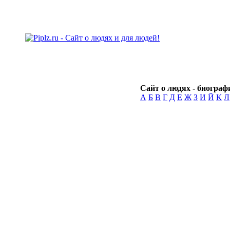
Сайт о людях - биографи
А
Б
В
Г
Д
Е
Ж
З
И
Й
К
Л