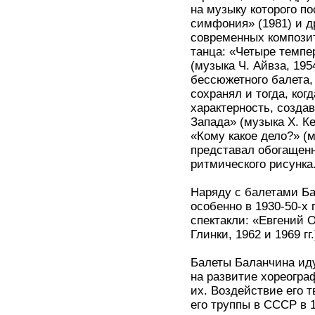
на музыку которого п
симфония» (1981) и д
современных композит
танца: «Четыре темпе
(музыка Ч. Айвза, 195
бессюжетного балета,
сохранял и тогда, ко
характерность, созда
Запада» (музыка Х. Ке
«Кому какое дело?» (
представал обогащенн
ритмического рисунка
Наряду с балетами Ба
особенно в 1930-50-х г
спектакли: «Евгений 
Глинки, 1962 и 1969 гг.
Балеты Баланчина иду
на развитие хореогра
их. Воздействие его 
его труппы в СССР в 1