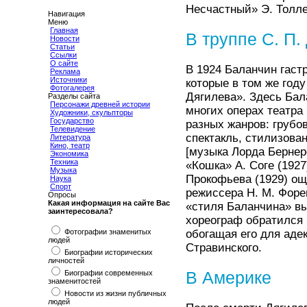
Несчастный» Э. Толле
Навигация
Меню
Главная
В труппе С. П.
Новости
Статьи
Ссылки
О сайте
В 1924 Баланчин гаст
Реклама
Источники
которые в том же году
Фотогалерея
Дягилева». Здесь Бала
Разделы сайта
Персонажи древней истории
многих операх театра
Художники, скульпторы
Государство
разных жанров: грубо
Телевидение
спектакль, стилизов
Литература
Кино, театр
[музыка Лорда Бернерс
Экономика
Техника
«Кошка» А. Соге (192
Музыка
Прокофьева (1929) ощ
Наука
Спорт
режиссера Н. М. Форег
Опросы
Какая информация на сайте Вас
«стиля Баланчина» вы
заинтересовала?
хореограф обратился 
Фотографии знаменитых
обогащая его для аде
людей
Стравинского.
Биографии исторических
личностей
Биографии современных
В Америке
знаменитостей
Новости из жизни публичных
людей