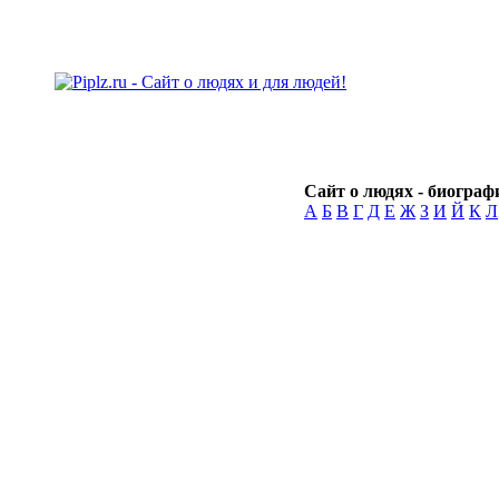
Сайт о людях - биографи
А
Б
В
Г
Д
Е
Ж
З
И
Й
К
Л