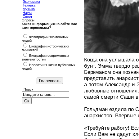
Экономика
Техника
Музыка
Наука
Спорт
Опросы
Какая информация на сайте Вас
заинтересовала?
Фотографии знаменитых
людей
Биографии исторических
личностей
Биографии современных
Когда она услышала о
знаменитостей
Новости из жизни публичных
бунт, Эмма твердо ре
людей
Беркманом она познак
представить анархис
а потом Александр и
Поиск
любовные отношения, 
самой смерти Саши в 
Гольдман ездила по 
анархистов. Впервые е
«Требуйте работу! Ес
Если Вам не дадут хле