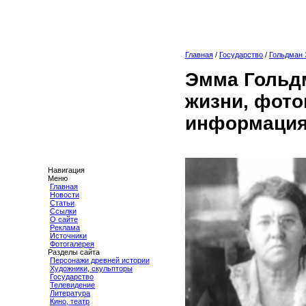
Главная
/
Государство
/
Гольдман
Эмма Гольдм
жизни, фото
информация
Навигация
Меню
Главная
Новости
Статьи
Ссылки
О сайте
Реклама
Источники
Фотогалерея
Разделы сайта
Персонажи древней истории
Художники, скульпторы
Государство
Телевидение
Литература
Кино, театр