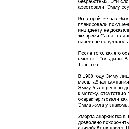
безработных. Эти сло
арестовали. Эмму осу
Во второй же раз Эмм
планировали покушен
инциденту не доказали
же время Саша сплан
ничего не получилось
После того, как его 
вместе с Гольдман. В
Толстого.
В 1908 году Эмму лиш
масштабная кампания,
Эмму было решено деп
к мятежу, отсутствие 
охарактеризовали как
Эмма жила у знакомых
Умерла анархистка в
дозволено похоронить
снизойдёт на народ. 