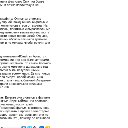
енила фамилию Смит на более
емьи позже взяли такую же
Гриффита. Он начал снимать
пулярной. Каждый новый фильм с
могли оторваться от экрана. На
олосы, приятные и выразительные
ред камерами вызывало восторг у
ности своих персонажей. Однако,
ипный образ маленькой девочки,
ом и не желала, чтобы ее считали
иц компании «Юнайтет Артистс».
компании, где все были актерами,
 сумасшествием, то самой больной
 около миллиона долларов в год.
попытки были безуспешными.
вала по всему миру. Ее спутником
несла смерть своей мамы. Она
она стала «возлюбленной Америки».
ыграли в нескольких фильмах.
в 1936.
ак. Вместе они снялись в фильме
 «Нью-Йорк Таймс». Во времена
несколько госпиталей.
Последний фильм, в котором она
ась пускать в прокат свои старые
а шестидесятых годов зрители не
могли понять, почему ее называли