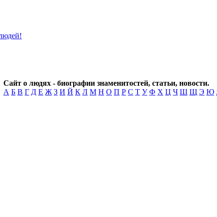
Сайт о людях - биографии знаменитостей, статьи, новости.
А
Б
В
Г
Д
Е
Ж
З
И
Й
К
Л
М
Н
О
П
Р
С
Т
У
Ф
Х
Ц
Ч
Ш
Щ
Э
Ю