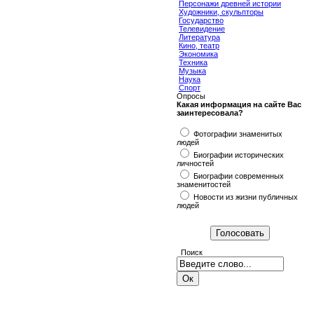
Персонажи древней истории
Художники, скульпторы
Государство
Телевидение
Литература
Кино, театр
Экономика
Техника
Музыка
Наука
Спорт
Опросы
Какая информация на сайте Вас
заинтересовала?
Фотографии знаменитых
людей
Биографии исторических
личностей
Биографии современных
знаменитостей
Новости из жизни публичных
людей
Поиск