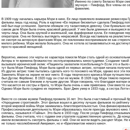
Именно по совету Беласко Мэри см
звучную – Пикфорд. Все члены ее с
фамилию.
В 1909 году началась карьера Мэри в кино. Ее лицо привлекло внимание режиссера 
фильмы лишь год назад. Роль в картине «Ее первые бисквиты» сделала Пикфорд по
ней был еще успешнее. Зрители обожали эту талантливую девочку. Они буквально не 
самом деле Мэри была очень красивой девушкой. У нее были длинные и вьющиеся в
черты лица. Она была хрупкой и маленькой, как фарфоровая кукла. Ее поведение пе
операторов. Она не боялась выглядеть некрасивой. Всегда настаивала на реалистич
не смотря на актерскую фантазию Мэри, ее поклонники воспринимали ее как стереот
милого ребенка. Мэри желала большего. Она не хотела останавливаться на достигнут
просто красивой женщиной.
Вероятно, именно эти черты ее характера помогли Мэри стать одной из основательн
Актеры в те времена безжалостно эксплуатировались киностудиями. Создание такой 
вызывало иронический оклик: «Пациенты захватили психбольницу!» Если это и было
тут была Мэри Пикфорд. Мэри была одной из первых актрис, которая начала получать
Из других актрис тоже пытались сделать кого-то похожего на Мэри, однако все эти 
Заменить Мэри на экране не мог никто. В годы творческого кризиса Мэри путешество
был Дуглас Фербенкс. В 1920 году он стал ее мужем. В 1928 году Мэри тяжело пере
считала ее самым близким и лучшим другом. Мэри говорила, что благодаря матери 
Что касается ее сестры и брата, то Мэри была очень к ним привязана. Они вместе с
Однако Мэри было суждено их пережить. Брат Джек умер в 1933 году, а сестра Лотти 
Вместе со своим мужем Пикфорд прожила 16 лет. Это была счастливый и прочный бр
«Укрощение строптивой». Этот фильм вошел в десятку лучших фильмов по рейтингу
второй мировой войны Мэри занималась благотворительностью. Она финансировала 
Профессиональная деятельность Мэри образовалась после прихода звукового кино. 
снялась, назывался «Тайны». Это было в 1933 году. После ухода Пикфорд отказывал
фильмы. Она считала, что с годами они утратили художественную ценность. До конц
имели возможность смотреть фильмы с ней. Они не могли видеть расцвет Мэри. Не 
не только «возлюбленной Америки», но и «Бриллиантом немого кино».