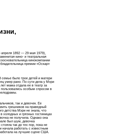
изни,
8 апреля 1892 — 29 мая 1979),
аменитая кино- и театральная
 соосновательница кинокомпании
. Обладательница премии «Оскар»
В семье было трое детей и матери
ец умер рано. По сути дела у Мэри
 лет мама отдала ее в театр за
и пользовались особым спросом в
мелодрамы.
льчиков, так и девочек. Ее
авить грешников на праведный
го детства Мэри не знала, что
 в холодных и грязных гостиницах
вочка не получила. Однако она
зале был шум, девочка
стояла так до тех пор, пока не
и начала работать с известным
работала на лучшие сцене США.