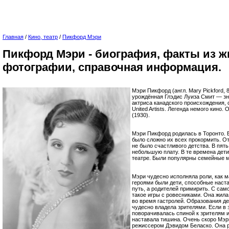
Главная
/
Кино, театр
/
Пикфорд Мэри
Пикфорд Мэри - биография, факты из ж
фотографии, справочная информация.
Мэри Пикфорд (англ. Mary Pickford, 
урождённая Глэдис Луиза Смит — зн
актриса канадского происхождения,
United Artists. Легенда немого кино
(1930).
Мэри Пикфорд родилась в Торонто. 
было сложно их всех прокормить. От
не было счастливого детства. В пять
небольшую плату. В те времена дет
театре. Были популярны семейные 
Мэри чудесно исполняла роли, как ма
героями были дети, способные наст
путь, а родителей примирить. С само
такое игры с ровесниками. Она жила
во время гастролей. Образования де
чудесно владела зрителями. Если в 
поворачивалась спиной к зрителям и 
наставала тишина. Очень скоро Мэр
режиссером Дэвидом Беласко. Она 