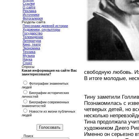
Ссылки
О сайте
Реклама
Источники
Фотогалерея
Разделы сайта
Персонажи древней истории
Художники, скульпторы
Государство
Телевидение
Литература
Кино, театр
Экономика
Техника
Музыка
Наука
Спорт
Опросы
Какая информация на сайте Вас
свободную любовь. Их
заинтересовала?
В итоге молодые, нес
Фотографии знаменитых
людей
Биографии исторических
Тину заметили Голлив
личностей
Биографии современных
Познакомилась с изв
знаменитостей
четверых детей, но в
Новости из жизни публичных
несколько непревзойд
людей
Тина продолжала учит
художником Диего Рив
Именно он серьезно в
Поиск