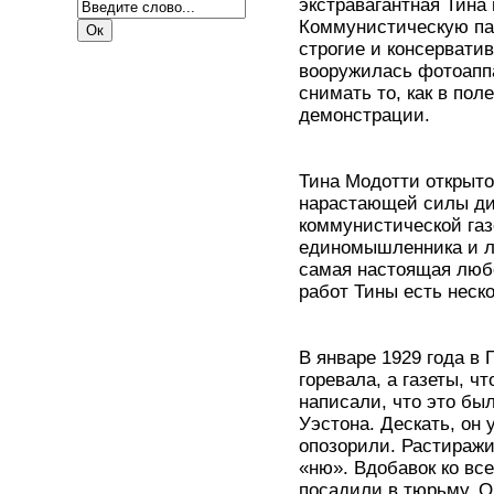
экстравагантная Тина 
Коммунистическую па
строгие и консервати
вооружилась фотоаппа
снимать то, как в пол
демонстрации.
Тина Модотти открыто
нарастающей силы ди
коммунистической газ
единомышленника и лю
самая настоящая люб
работ Тины есть неск
В январе 1929 года в 
горевала, а газеты, ч
написали, что это бы
Уэстона. Дескать, он
опозорили. Растираж
«ню». Вдобавок ко вс
посадили в тюрьму. О