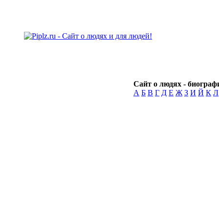
Сайт о людях - биографи
А
Б
В
Г
Д
Е
Ж
З
И
Й
К
Л