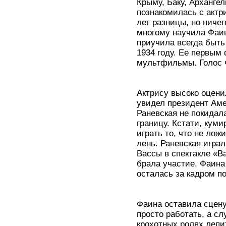
Крыму, Баку, Арханге
познакомилась с актр
лет разницы, но ниче
многому научила Фаин
приучила всегда быть
1934 году. Ее первым
мультфильмы. Голос Ф
Актрису высоко оцени
увидел президент Аме
Раневская не покидала
границу. Кстати, кум
играть то, что не лож
лень. Раневская игра
Вассы в спектакле «В
брала участие. Фаина 
осталась за кадром п
Фаина оставила сцену
просто работать, а сл
крохотных ролях лепи