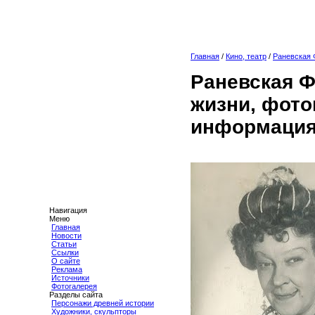
Главная
/
Кино, театр
/
Раневская 
Раневская Ф
жизни, фото
информация
Навигация
Меню
Главная
Новости
Статьи
Ссылки
О сайте
Реклама
Источники
Фотогалерея
Разделы сайта
Персонажи древней истории
Художники, скульпторы