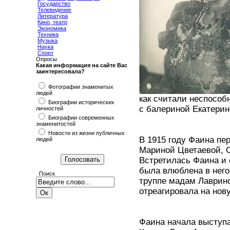
Государство
Телевидение
Литература
Кино, театр
Экономика
Техника
Музыка
Наука
Спорт
Опросы
Какая информация на сайте Вас
заинтересовала?
Фотографии знаменитых
людей
как считали неспособ
Биографии исторических
с балериной Екатерин
личностей
Биографии современных
знаменитостей
Новости из жизни публичных
В 1915 году Фаина пе
людей
Мариной Цветаевой, 
Встретилась Фаина и 
была влюблена в него
Поиск
труппе мадам Лаврино
отреагировала на нов
Фаина начала выступа