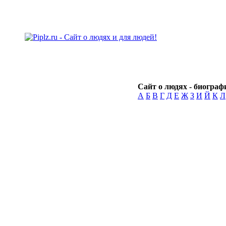
Сайт о людях - биографи
А
Б
В
Г
Д
Е
Ж
З
И
Й
К
Л