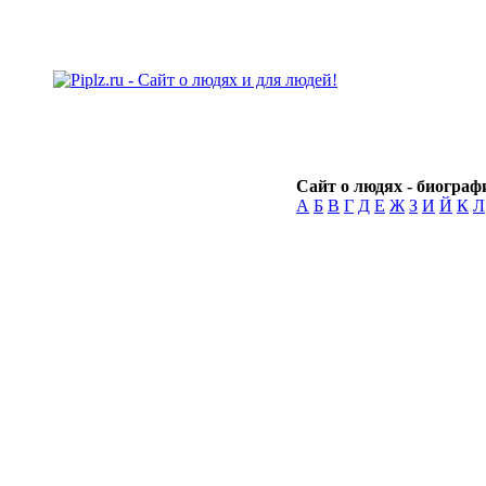
Сайт о людях - биографи
А
Б
В
Г
Д
Е
Ж
З
И
Й
К
Л