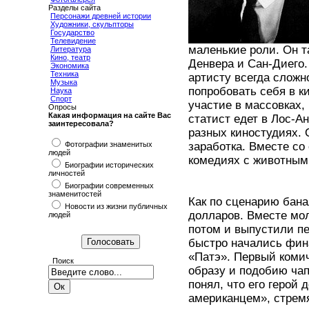
Разделы сайта
Персонажи древней истории
Художники, скульпторы
Государство
Телевидение
маленькие роли. Он т
Литература
Кино, театр
Денвера и Сан-Диего.
Экономика
Техника
артисту всегда сложн
Музыка
попробовать себя в к
Наука
Спорт
участие в массовках,
Опросы
Какая информация на сайте Вас
статист едет в Лос-А
заинтересовала?
разных киностудиях. 
Фотографии знаменитых
заработка. Вместе со
людей
комедиях с животными
Биографии исторических
личностей
Биографии современных
знаменитостей
Как по сценарию бана
Новости из жизни публичных
долларов. Вместе мо
людей
потом и выпустили пе
быстро начались фин
«Патэ». Первый комич
Поиск
образу и подобию чап
понял, что его герой
американцем», стрем