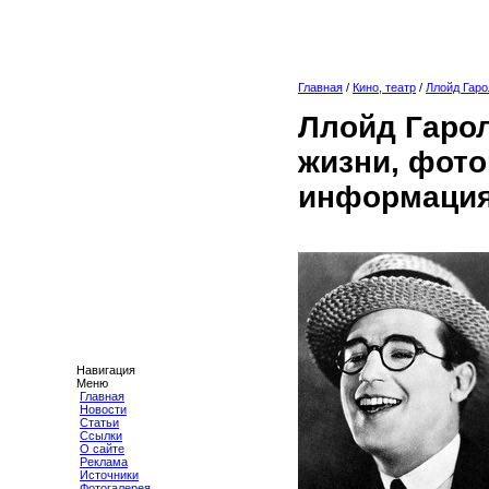
Главная
/
Кино, театр
/
Ллойд Гаро
Ллойд Гаро
жизни, фото
информация
Навигация
Меню
Главная
Новости
Статьи
Ссылки
О сайте
Реклама
Источники
Фотогалерея