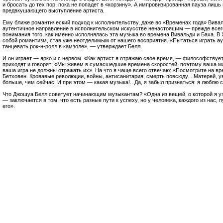
и бросать до тех пор, пока не попадет в «корзину». А импровизированная пауза лишь
предвкушающего выступление артиста.
Ему ближе романтический подход к исполнительству, даже во «Временах года» Вивал
аутентичное направление в исполнительском искусстве ненастоящим — прежде всего
понимания того, как именно исполнялась эта музыка во времена Вивальди и Баха. В 
собой романтизм, став уже неотделимым от нашего восприятия. «Пытаться играть ау
танцевать рок-н-ролл в камзоле», — утверждает Белл.
И он играет — ярко и с нервом. «Как артист я отражаю свое время, — философствует
приходят и говорят: «Мы живем в сумасшедшие времена скоростей, поэтому ваша ма
ваша игра не должны отражать их». На что я чаще всего отвечаю: «Посмотрите на вр
Бетховен. Кровавые революции, войны, антисанитария, смерть повсюду... Матерей, 
больше, чем сейчас. И при этом — какая музыка!.. Да, я забыл признаться: я люблю 
Что Джошуа Белл советует начинающим музыкантам? «Одна из вещей, о которой я узн
— заключается в том, что есть разные пути к успеху, но у человека, каждого из нас, 
его».