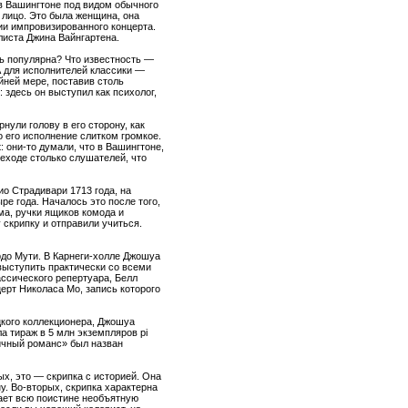
 в Вашингтоне под видом обычного
 лицо. Это была женщина, она
ии импровизированного концерта.
листа Джина Вайнгартена.
ль популярна? Что известность —
 для исполнителей классики —
йней мере, поставив столь
здесь он выступил как психолог,
ули голову в его сторону, как
о его исполнение слитком громкое.
 они-то думали, что в Вашингтоне,
еходе столько слушателей, что
о Страдивари 1713 года, на
ре года. Началось это после того,
ма, ручки ящиков комода и
скрипку и отправили учиться.
до Мути. В Карнеги-холле Джошуа
выступить практически со всеми
ссического репертуара, Белл
ерт Николаса Мо, запись которого
цкого коллекционера, Джошуа
а тираж в 5 млн экземпляров pi
ичный романс» был назван
х, это — скрипка с историей. Она
. Во-вторых, скрипка характерна
вает всю поистине необъятную