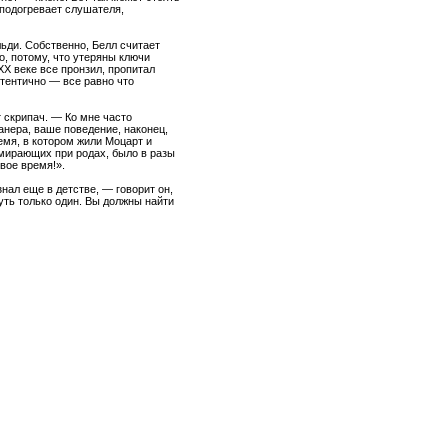
 подогревает слушателя,
ьди. Собственно, Белл считает
, потому, что утеряны ключи
XX веке все пронзил, пропитал
тентично — все равно что
 скрипач. — Ко мне часто
нера, ваше поведение, наконец,
емя, в котором жили Моцарт и
умирающих при родах, было в разы
свое время!».
ал еще в детстве, — говорит он,
путь только один. Вы должны найти