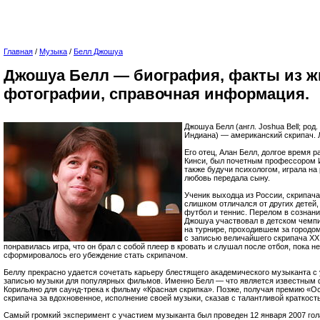
Главная
/
Музыка
/
Белл Джошуа
Джошуа Белл — биография, факты из ж
фотографии, справочная информация.
Джошуа Белл (англ. Joshua Bell; род.
Индиана) — американский скрипач. 
Его отец, Алан Белл, долгое время 
Кинси, был почетным профессором 
также будучи психологом, играла на
любовь передала сыну.
Ученик выходца из России, скрипача
слишком отличался от других детей
футбол и теннис. Перелом в сознани
Джошуа участвовал в детском чемп
на турнире, проходившем за городом
с записью величайшего скрипача XX
понравилась игра, что он брал с собой плеер в кровать и слушал после отбоя, пока н
сформировалось его убеждение стать скрипачом.
Беллу прекрасно удается сочетать карьеру блестящего академического музыканта с
записью музыки для популярных фильмов. Именно Белл — что является известным
Корильяно для саунд-трека к фильму «Красная скрипка». Позже, получая премию «О
скрипача за вдохновенное, исполнение своей музыки, сказав с талантливой краткость
Самый громкий эксперимент с участием музыканта был проведен 12 января 2007 гола