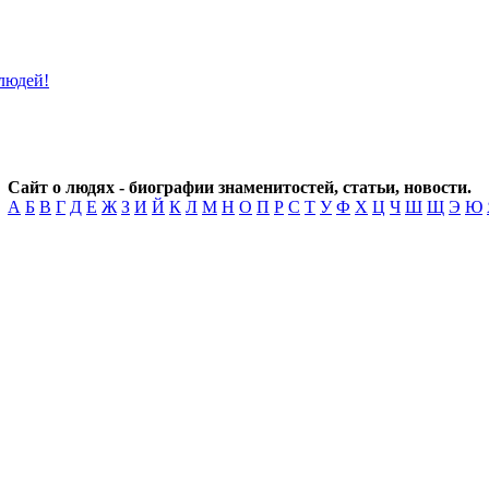
Сайт о людях - биографии знаменитостей, статьи, новости.
А
Б
В
Г
Д
Е
Ж
З
И
Й
К
Л
М
Н
О
П
Р
С
Т
У
Ф
Х
Ц
Ч
Ш
Щ
Э
Ю