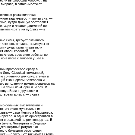
если вы хороший колорист, на
вибрато, в зависимости от
еотипных романтических
ояние задумчивости, почти сна, —
ение, будто Джошуа заставляет
ектации и лишних движений не
ивыкли играть на публику — в
ые силы, требует активного
отключены от мира, замкнуты от
ми и дуделками и привыкли
ает своей красотой — и
омпьютере, временно работал по
 но в итоге с головой ушел в
ании профессора сразу в
 Sony Classical, компанией,
ые сочинения для слушателей и
ций к концертам Бетховена и
его исполнении номинировалась на
 на темы из «Порги и Бесс». В
жошуа Белл с друзьями в
частвовал артист, — сюита
мимо сольных выступлений и
был назначен музыкальным
ектива — сэра Невилла Марринера.
прессе, а один из оркестрантов в
м с реакцией на рок-концерте». В
 Белла: Четвертая и Седьмая
едконцертный ритуал. Он
ену с большого расстояния
нет — плохо. Вот так может стоять