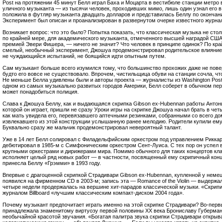
Post на протяжении 45 минут Белл играл Баха и Моцарта в вестибюле станции метро
уличного музыканта — из тысячи человек, проходивших мимо, лишь один узнал его в
положила в футляр музыканта двадцать долларов и представилась Беллу по окончан
Эксперимент был описан и проанализирован в развернутом очерке известного журна
Возникает вопрос: что это было? Попытка показать, что классическая музыка не сто
по крайней мере, для академического музыканта, отмеченного высшей наградой США
премией Эвери Фишера, — ничего не значит? Что человек в принципе одинок? По кра
смелый, необычный эксперимент, Джошуа продемонстрировал родительское влияние: 
не чуждающийся испытаний, не боящийся идти опытным путем.
Сам музыкант больше всего изумился тому, что большинство прохожих даже не поверн
будто его вовсе не существовало. Впрочем, чистильщица обуви на станции сочла, чт
Не меньше Белла удивлены были и авторы проекта — журналисты из Washington Post:
одном из самых музыкально развитых городов Америки, Белл соберет в обычном пер
может понадобиться полиция.
Слава к Джошуа Беллу, как и выдающаяся скрипка Gibson ех-Hubennan работы Антони
которой он играет, пришли не сразу Уроки игры на скрипке Джошуа начал брать в четы
как мать увидела его, перевязавшего аптечными резинками, собранными со всего до
извлекавшего из этой конструкции услышанную ранее мелодию. Родители купили ему 
Буквально сразу же мальчик продемонстрировал невероятный талант.
Уже в 14 лет Белл солировал с Филадельфийским оркестром под управлением Риккар
дебютировал в 1985-м с Симфоническим оркестром Сент-Луиса. С тех пор он успел 
крупными оркестрами и дирижерами мира. Помимо обычного для таких концертов кла
исполняет целый ряд новых работ — в частности, посвященный ему скрипичный конц
принесла Беллу «Грэмми» в 1993 году.
Впервые с драгоценной скрипкой Страдивари Gibson ех-Hubennan, купленной у неме
появился на фирменном CD в 2003-м; запись эта — Romance of the Violin — выдержал
четыре недели продержалась на вершине хит-парадов классической музыки. «Скрип
журналом Billboard «лучшим классическим компакт-диском 2004 года».
Почему музыкант предпочитает играть именно на этой скрипке Страдивари? Во-первы
принадлежала знаменитому виртуозу первой половины XX века Брониславу Губерману
необычайной красотой звучания. «Богатая палитра звука скрипки Страдивари откры