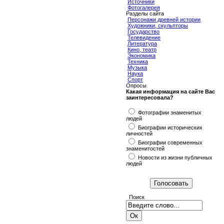
Источники
Фотогалерея
Разделы сайта
Персонажи древней истории
Художники, скульпторы
Государство
Телевидение
Литература
Кино, театр
Экономика
Техника
Музыка
Наука
Спорт
Опросы
Какая информация на сайте Вас
заинтересовала?
Фотографии знаменитых
людей
Биографии исторических
личностей
Биографии современных
знаменитостей
Новости из жизни публичных
людей
Поиск