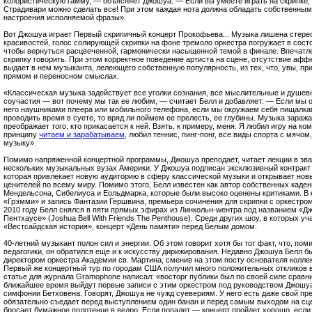
колористическую гамму, — объясняет Джошуа. — Если вы умеете играть на скрипке, 
Страдивари можно сделать все! При этом каждая нота должна обладать собственным 
настроения исполняемой фразы».
Вот Джошуа играет Первый скрипичный концерт Прокофьева... Музыка лишена стер
красивостей, голос солирующей скрипки на фоне тремоло оркестра погружает в сост
чтобы вернуться расцвеченной, гармонически насыщенной темой в финале. Впечатл
скрипку говорить. При этом корректное поведение артиста на сцене, отсутствие афф
выдает в нем музыканта, лелеющего собственную популярность, из тех, что, увы, пр
прямом и переносном смыслах.
«Классическая музыка задействует все уголки сознания, все мыслительные и душевн
соучастия — вот почему мы так ее любим, — считает Белл и добавляет: — Если мы 
него наушниками плеера или мобильного телефона, если мы окружаем себя пищалка
проводить время в суете, то вряд ли поймем ее прелесть, ее глубины. Музыка зараж
преображает того, кто прикасается к ней. Взять, к примеру, меня. Я любил игру на к
принципу
читаем и зарабатываем
, любил теннис, пинг-понг, все виды спорта с мячом,
музыку».
Помимо напряженной концертной программы, Джошуа преподает, читает лекции в зв
нескольких музыкальных вузах Америки. У Джошуа подписан эксклюзивный контракт с
которая привлекает новую аудиторию в сферу классической музыки и открывает нов
ценителей по всему миру. Помимо этого, Белл известен как автор собственных каден
Мендельсона, Сибелиуса и Еольдмарка, которые были высоко оценены критиками. В 
«Грэмми» и запись Фантазии Гершвина, премьера сочинения для скрипки с оркестром
2010 году Белл снялся в пяти прямых эфирах из Линкольн-wентра под названием «Д
Пентхаусе» (Joshua Bell With Friends The Penthouse). Среди других шоу, в которых у
«Вестсайдская история», концерт «День памяти» перед Белым домом.
40-летний музыкант полон сил и энергии. Об этом говорит хотя бы тот факт, что, по
педагогики, он обратился еще и к искусству дирижирования. Недавно Джошуа Белл 
директором оркестра Академии св. Мартина, сменив на этом посту основателя колл
Первый же концертный тур по городам США получил много положительных откликов в 
статье для журнала Gramophone написал: «восторг публики был по своей силе сравни
ближайшее время выйдут первые записи с этим оркестром под руководством Джошуа
симфонии Бетховена. Говорят, Джошуа не чужд суевериям. У него есть даже свой пр
обязательно съедает перед выступлением один банан и перед самым выходом на сц
бросает бумажное полотенце в ведро. Если попадет — концерт пройдет хорошо, если 