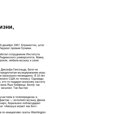
изни,
 9 декабря 1967, Блумингтон, штат
Лауреат премии Грэмми.
работал сотрудником Института
Индианского университета. Мама,
 рояле, любила музыку и свою
 Джозефа Гингольда, Белл не
, предпочитая музицированию игры:
и произошел неожиданно. В 10 лет
ионате США по теннису. Однажды
, кто-то подарил мальчику кассету
 века Яши Хейфеца. Беллу так
е засыпал. Так быстро
 участием в телепередачах и
 фактом — исполнял музыку Джона
скар», Корильяно поблагодарил
ю: «Ажошуа играет как Бог».
 по инициативе газеты Washington