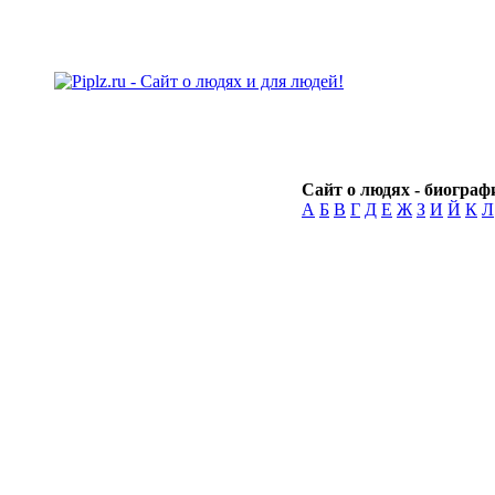
Сайт о людях - биографи
А
Б
В
Г
Д
Е
Ж
З
И
Й
К
Л