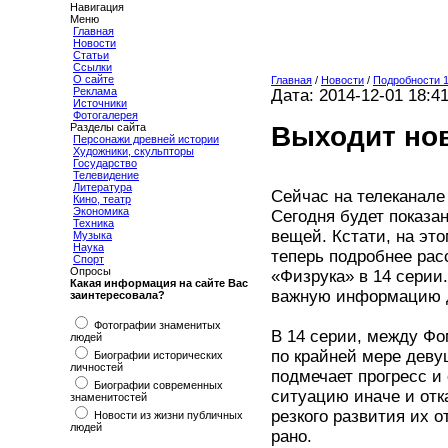
Навигация
Меню
Главная
Новости
Статьи
Ссылки
О сайте
Главная
/
Новости
/
Подробности 1
Реклама
Дата: 2014-12-01 18:4
Источники
Фотогалерея
Выходит нов
Разделы сайта
Персонажи древней истории
Художники, скульпторы
Государство
Телевидение
Литература
Сейчас на телеканале
Кино, театр
Экономика
Сегодня будет показа
Техника
вещей. Кстати, на эт
Музыка
Наука
теперь подробнее рас
Спорт
Опросы
«Физрука» в 14 серии
Какая информация на сайте Вас
важную информацию до
заинтересовала?
Фотографии знаменитых
В 14 серии, между Фо
людей
по крайней мере деву
Биографии исторических
личностей
подмечает прогресс и
Биографии современных
ситуацию иначе и отк
знаменитостей
резкого развития их 
Новости из жизни публичных
людей
рано.