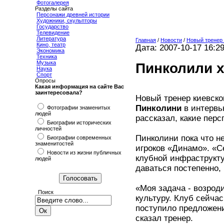
Фотогалерея
Разделы сайта
Персонажи древней истории
Художники, скульпторы
Государство
Телевидение
Литература
Главная
/
Новости
/
Новый тренер
Кино, театр
Дата: 2007-10-17 16:2
Экономика
Техника
Музыка
Пинколили х
Наука
Спорт
Опросы
Какая информация на сайте Вас
заинтересовала?
Новый тренер киевско
Пинколини
в интервь
Фотографии знаменитых
людей
рассказал, какие перс
Биографии исторических
личностей
Пинколини пока что н
Биографии современных
знаменитостей
игроков «Динамо». «С
Новости из жизни публичных
клубной инфраструкту
людей
даваться постепенно, 
«Моя задача - возрод
Поиск
культуру. Клуб сейчас
поступило предложени
сказал тренер.