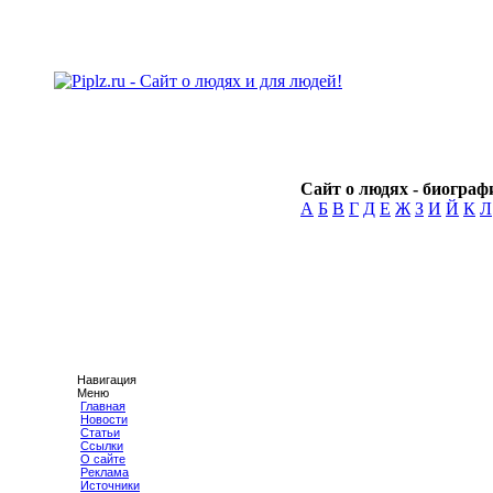
Сайт о людях - биографи
А
Б
В
Г
Д
Е
Ж
З
И
Й
К
Л
Навигация
Меню
Главная
Новости
Статьи
Ссылки
О сайте
Реклама
Источники