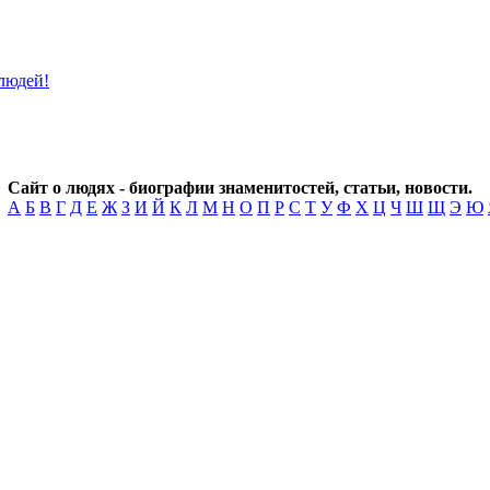
Сайт о людях - биографии знаменитостей, статьи, новости.
А
Б
В
Г
Д
Е
Ж
З
И
Й
К
Л
М
Н
О
П
Р
С
Т
У
Ф
Х
Ц
Ч
Ш
Щ
Э
Ю