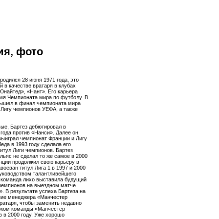
ия, фото
 родился 28 июня 1971 года, это
 в качестве вратаря в клубах
Юнайтед», «Нант». Его карьера
емя Чемпионата мира по футболу. В
вышел в финал чемпионата мира
 Лигу чемпионов УЕФА, а также
вые, Бартез дебютировал в
года против «Нанси». Далее он
выиграл чемпионат Франции и Лигу
еда в 1993 году сделала его
итул Лиги чемпионов. Бартез
льяс не сделал то же самое в 2000
анции продолжил свою карьеру в
воеван титул Лига 1 в 1997 и 2000
руководством талантливейшего
а команда лихо выставила будущий
 чемпионов на выездном матче
. В результате успеха Бартеза на
ние менеджера «Манчестер
ратаря, чтобы заменить недавно
оком команды «Манчестер
 в 2000 году. Уже хорошо