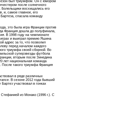
 сезон был триумфом. Он с юмором
анчестером после солнечного
и. Болельщики восхищались его
, и, самое главное, его
 Бартеза, спасала команду
ода, это была игра Франции против
гда Франция дошла до полуфинала,
ия. В 1998 году на чемпионате
и играх и выиграл премию Яшина
й адрес за то, что позволил
олову перед началом каждого
ного триумфа своей сборной. Во
азильской суперзвезды футбола
Франции, вторым после Зинедина
20 лет национальная команда
у. После такого триумфа Франция
частвовал в ряде различных
rance. В сезоне 2012 года бывший
у Бартез участвовал в гонках
 Стефанией из Монако (1996 г.). С