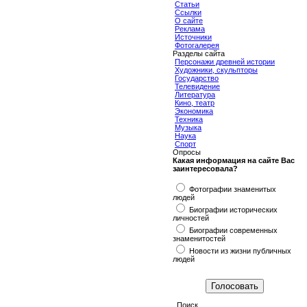
Статьи
Ссылки
О сайте
Реклама
Источники
Фотогалерея
Разделы сайта
Персонажи древней истории
Художники, скульпторы
Государство
Телевидение
Литература
Кино, театр
Экономика
Техника
Музыка
Наука
Спорт
Опросы
Какая информация на сайте Вас
заинтересовала?
Фотографии знаменитых
людей
Биографии исторических
личностей
Биографии современных
знаменитостей
Новости из жизни публичных
людей
Поиск