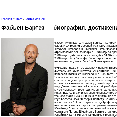
Главная
/
Спорт
/
Бартез Фабьен
Фабьен Бартез — биография, достижен
Фабьен Ален Бартез (Fabien Barthez), который
бывший футболист сборной Франции, игравший
«Тулуза», «Марсель», «Монако», «Манчестер 
стремительно пошла вверх в 1998 году во вр
2000 году футболист завоевал кубок УЕФА и 
2006 года. В клубном футболе Бартез выиграл
несколько титулов в Лиге 1 и Премьер-лиге.
Футболист родился в Лавлане, Франция. Впер
футбольном клубе «Тулуза» 21 сентября 1991 
присоединился к ФК «Марсель» в 1992 году и 
Чемпионов в конце своего первого сезона. Поб
самым молодым вратарем, который выиграл т
оставался таковым до тех пор, пока Икер Каси
году. Далее, знаменитый вратарь сборной Фр
клубе «Монако» (1995 год). Именно там был за
годах. Бартез играл в команде «Монако» под 
тренера Жана Тиганы. В 1998 году именно эт
клуб Бартеза, «Манчестер Юнайтед», из Лиги
после ничьей 1:1 на стадионе «Олд Траффорд»
чемпионате мира и Европы он привлек внима
Юнайтед» Алекса Фергюсона, который искал в
ушедшего Петера Шмейхеля. Бартез стал игр
Юнайтед» за 7,8 миллионов фунтов стерлингов