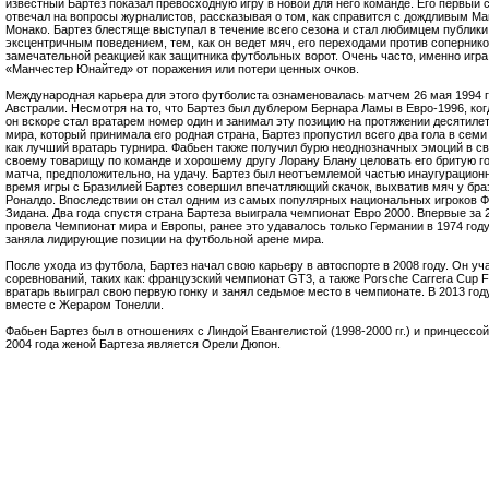
известный Бартез показал превосходную игру в новой для него команде. Его первый
отвечал на вопросы журналистов, рассказывая о том, как справится с дождливым М
Монако. Бартез блестяще выступал в течение всего сезона и стал любимцем публик
эксцентричным поведением, тем, как он ведет мяч, его переходами против соперников
замечательной реакцией как защитника футбольных ворот. Очень часто, именно игра
«Манчестер Юнайтед» от поражения или потери ценных очков.
Международная карьера для этого футболиста ознаменовалась матчем 26 мая 1994 г
Австралии. Несмотря на то, что Бартез был дублером Бернара Ламы в Евро-1996, ко
он вскоре стал вратарем номер один и занимал эту позицию на протяжении десятилет
мира, который принимала его родная страна, Бартез пропустил всего два гола в сем
как лучший вратарь турнира. Фабьен также получил бурю неоднозначных эмоций в сво
своему товарищу по команде и хорошему другу Лорану Блану целовать его бритую г
матча, предположительно, на удачу. Бартез был неотъемлемой частью инаугурацион
время игры с Бразилией Бартез совершил впечатляющий скачок, выхватив мяч у бр
Роналдо. Впоследствии он стал одним из самых популярных национальных игроков 
Зидана. Два года спустя страна Бартеза выиграла чемпионат Евро 2000. Впервые за 
провела Чемпионат мира и Европы, ранее это удавалось только Германии в 1974 год
заняла лидирующие позиции на футбольной арене мира.
После ухода из футбола, Бартез начал свою карьеру в автоспорте в 2008 году. Он у
соревнований, таких как: французский чемпионат GT3, а также Porsche Carrera Cup F
вратарь выиграл свою первую гонку и занял седьмое место в чемпионате. В 2013 год
вместе с Жераром Тонелли.
Фабьен Бартез был в отношениях с Линдой Евангелистой (1998-2000 гг.) и принцессой
2004 года женой Бартеза является Орели Дюпон.