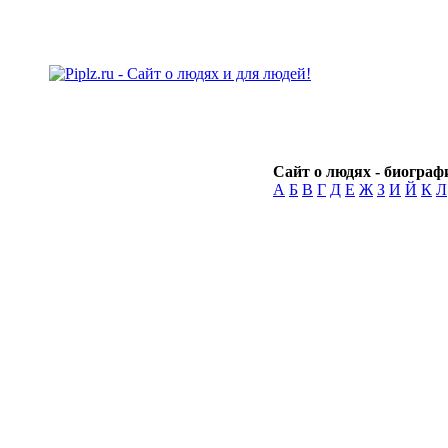
Сайт о людях - биографи
А
Б
В
Г
Д
Е
Ж
З
И
Й
К
Л