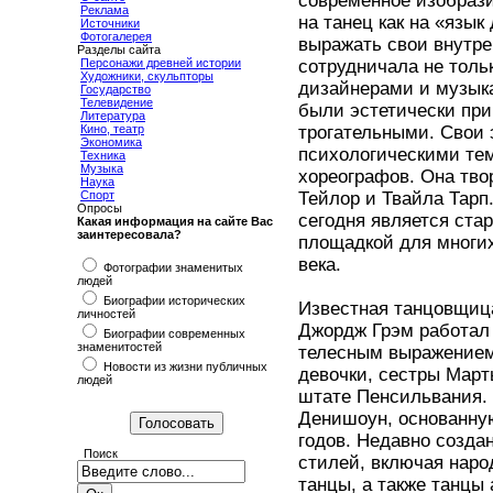
современное изобрази
Реклама
на танец как на «язы
Источники
Фотогалерея
выражать свои внутре
Разделы сайта
Персонажи древней истории
сотрудничала не толь
Художники, скульпторы
дизайнерами и музыка
Государство
Телевидение
были эстетически при
Литература
Кино, театр
трогательными. Свои
Экономика
психологическими те
Техника
Музыка
хореографов. Она тво
Наука
Спорт
Тейлор и Твайла Тарп
Опросы
сегодня является ста
Какая информация на сайте Вас
заинтересовала?
площадкой для многих
века.
Фотографии знаменитых
людей
Биографии исторических
Известная танцовщица
личностей
Джордж Грэм работал
Биографии современных
знаменитостей
телесным выражением 
Новости из жизни публичных
девочки, сестры Мар
людей
штате Пенсильвания. 
Денишоун, основанну
годов. Недавно созда
Поиск
стилей, включая наро
танцы, а также танцы