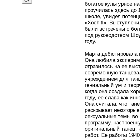
богатое культурное н
проучилась здесь до 
школе, увидел потенц
«Xochitl». Выступлен
были встречены с бол
под руководством Шо
году.
Марта дебютировала к
Она любила эксперим
отразилось на ее выс
современную танцева
учреждением для танц
гениальный ум и твор
когда она создала хо
году, ее слава как и
Она считала, что тан
раскрывает некоторые
сексуальные темы во 
программу, настроенн
оригинальный танец, 
работ. Ее работы 194