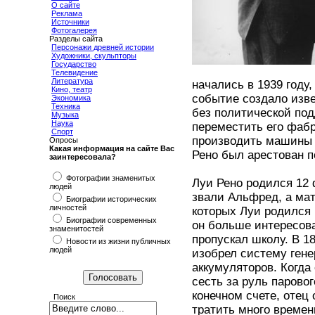
О сайте
Реклама
Источники
Фотогалерея
Разделы сайта
Персонажи древней истории
Художники, скульпторы
Государство
Телевидение
Литература
начались в 1939 году
Кино, театр
событие создало изв
Экономика
Техника
без политической под
Музыка
Наука
переместить его фаб
Спорт
производить машины 
Опросы
Какая информация на сайте Вас
Рено был арестован п
заинтересовала?
Фотографии знаменитых
Луи Рено родился 12 
людей
звали Альфред, а мат
Биографии исторических
личностей
которых Луи родился 
Биографии современных
он больше интересов
знаменитостей
пропускал школу. В 18
Новости из жизни публичных
людей
изобрел систему ген
аккумуляторов. Когда
сесть за руль парово
конечном счете, отец
Поиск
тратить много времен