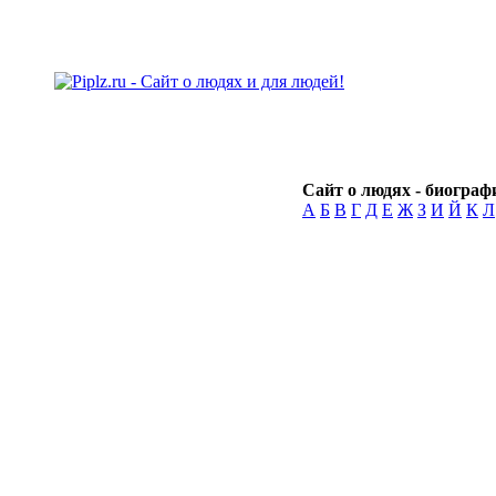
Сайт о людях - биографи
А
Б
В
Г
Д
Е
Ж
З
И
Й
К
Л