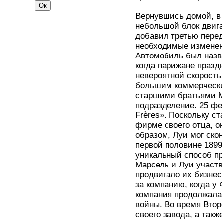
Вернувшись домой, в 
небольшой блок двига
добавил третью перед
необходимые изменен
Автомобиль был назван
когда парижане празд
невероятной скорость
большим коммерчески
старшими братьями М
подразделение. 25 фе
Frères». Поскольку с
фирме своего отца, о
образом, Луи мог ско
первой половине 1899
уникальный способ пр
Марсель и Луи участв
продвигало их бизнес
за компанию, когда у
компания продолжала
войны. Во время Вто
своего завода, а так