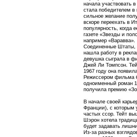
начала участвовать в 
стала победителем в
сильное желание пол
вскоре переехать в И
популярность, когда 
газете «Звезды и пол
например «Варавва». 
Соединенные Штаты, 
нашла работу в рекла
девушка сыграла в фи
Джей Ли Томпсон. Те
1967 году она появил
Режиссером фильма б
одноименный роман 19
получила премию «Зо
В начале своей карье
Франции), с которым 
частых ссор. Тейт вы
Шэрон хотела традици
будет задавать лишни
Из-за разных взглядо