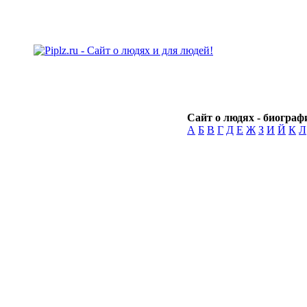
Сайт о людях - биографи
А
Б
В
Г
Д
Е
Ж
З
И
Й
К
Л