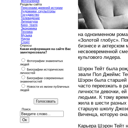
Фотогалерея
Разделы сайта
Персонажи древней истории
Художники, скульпторы
Государство
Телевидение
Литература
Кино, театр
Экономика
Техника
на одноименном рома
Музыка
Наука
«Золотой глобус». П
Спорт
бизнесе и актерском 
Опросы
Какая информация на сайте Вас
несвоевременной смер
заинтересовала?
культового лидера.
Фотографии знаменитых
людей
Шэрон Тейт была рожд
Биографии исторических
личностей
звали Пол Джеймс Те
Биографии современных
Шэрон была старшей и
знаменитостей
часто переезжать в р
Новости из жизни публичных
людей
личности девочки, е
людьми. К тому време
жила в шести разных 
старшую школу Джозе
Поиск
Виченца, которую она 
Карьера Шэрон Тейт н