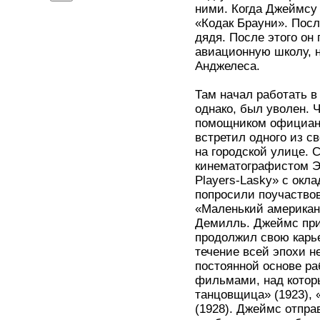
ними. Когда Джеймсу 
«Кодак Брауни». Посл
дядя. После этого он
авиационную школу, н
Анджелеса.
Там начал работать в
однако, был уволен. 
помощником официант
встретил одного из с
на городской улице. 
кинематографистом Э
Players-Lasky» с окл
попросили поучаствов
«Маленький американ
Демилль. Джеймс при
продолжил свою карье
течение всей эпохи н
постоянной основе р
фильмами, над которы
танцовщица» (1923), 
(1928). Джеймс отпра