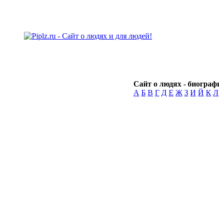
Сайт о людях - биографи
А
Б
В
Г
Д
Е
Ж
З
И
Й
К
Л