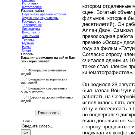
Источники
котором отдаленные 
Фотогалерея
Разделы сайта
сцен. Богатый объем
Персонажи древней истории
фильмов, которые был
Художники, скульпторы
Государство
десятилетий). Он раб
Телевидение
Литература
Аллан Двон, Сэмюэл 
Кино, театр
превосходная работа
Экономика
Техника
премию «Оскар» десят
Музыка
Наука
году за фильм «Татуир
Спорт
Согласно опросу чле
Опросы
Какая информация на сайте Вас
считался одним из 10
заинтересовала?
также стал членом пр
Фотографии знаменитых
кинематографистов».
людей
Биографии исторических
личностей
Он родился 28 август
Биографии современных
был назван Вон Чунчи
знаменитостей
работать на Северной 
Новости из жизни публичных
людей
исполнилось пять лет
отцу и поселилась в 
но подвергался диск
было довольно несчас
Поиск
сторону предвзятые и
подкупал их конфетам