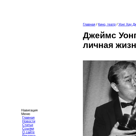
Главная
/
Кино, театр
/
Уонг Хау Д
Джеймс Уон
личная жизн
Навигация
Меню
Главная
Новости
Статьи
Ссылки
О сайте
Реклама