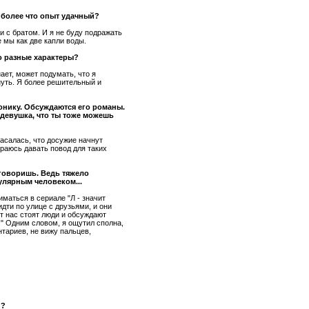
 более что опыт удачный?
и с братом. И я не буду подражать
 мы как две капли воды.
о разные характеры?
ает, может подумать, что я
нуть. Я более решительный и
ронику. Обсуждаются его романы.
 девушка, что ты тоже можешь
асалась, что досужие начнут
ираюсь давать повод для таких
 говоришь. Ведь тяжело
улярным человеком...
иматься в сериале "Л - значит
идти по улице с друзьями, и они
от нас стоят люди и обсуждают
" Одним словом, я ощутил сполна,
нтариев, не вижу пальцев,
и?