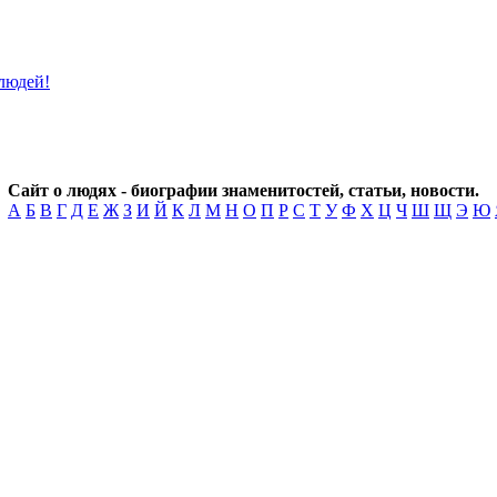
Сайт о людях - биографии знаменитостей, статьи, новости.
А
Б
В
Г
Д
Е
Ж
З
И
Й
К
Л
М
Н
О
П
Р
С
Т
У
Ф
Х
Ц
Ч
Ш
Щ
Э
Ю