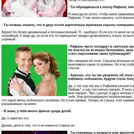
- Ты обращаешься к опыту Рафаля, тем
Я никогда не хотел, чтобы меня сравнивал
Рафалю. У нас много разного, хотя внешне
- Ты хочешь сказать, что в двух почти идентичных мужчинах скрыты совершен
Верно! Он более динамичный и легкомысленный. Я - наоборот. Если кто-то меня не зн
спокойный. С виду да, но если кто-то перешагнет предел дозволенного, я могу вспых
упрямый.
- Рафаль часто попадает в светскую х
Не боится ли Агнешка Попелевич, твоя
стать персонажем таких публикаций?
Мы говорили об этом. Сначала Агнешка оп
выискивать какие-то романы. Но я не соб
слухов.
- Хорошо, что ты так уверенно об этом
избежать соблазнов, будучи столь поп
Да, с тех пор как мы с Рафалем начали сн
Любовь", о нас постоянно говорят. Я могу 
мне говорят: "Вот, смотри, в двух метрах 
тебя. Или фотографируют мобильниками...
что такое жизнь публичного человека. Но я уже привык. Теперь не слышу этих комме
указывающих на меня.
- Я знаю, у тебя много фанов среди детей.
Да, я заметил это.
Думаю, дело в том, что я не намного старше их.
- Ты говоришь о возрасте или зрелост