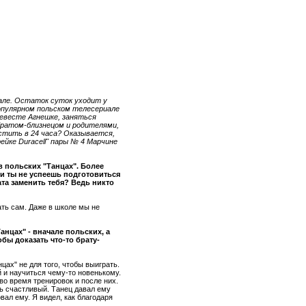
зале. Остаток суток уходит у
опулярном польском телесериале
невесте Агнешке, заняться
ратом-близнецом и родителями,
естить в 24 часа? Оказывается,
ейке Duracell" пары № 4 Марчине
в польских "Танцах". Более
ли ты не успеешь подготовиться
та заменить тебя? Ведь никто
лать сам. Даже в школе мы не
анцах" - вначале польских, а
обы доказать что-то брату-
цах" не для того, чтобы выиграть.
й и научиться чему-то новенькому.
во время тренировок и после них.
ь счастливый. Танец давал ему
вал ему. Я видел, как благодаря