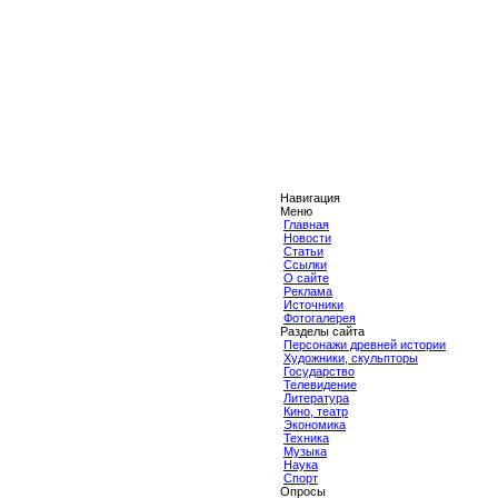
Навигация
Меню
Главная
Новости
Статьи
Ссылки
О сайте
Реклама
Источники
Фотогалерея
Разделы сайта
Персонажи древней истории
Художники, скульпторы
Государство
Телевидение
Литература
Кино, театр
Экономика
Техника
Музыка
Наука
Спорт
Опросы