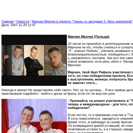
Главная
/
Новости
/
Марчин Мрочек в проекте "Танцы со звездами-3. Лига чемпионов"
Дата: 2007-11-29 12:47
Марчин Мрочек (Польша)
18 часов он проводит в репетиционном 
Марчина на то, чтобы сняться в суперп
"Л - значит Любовь", уделить внимание 
благотворительностью, пообщаться с б
и, разумеется, поспать. Как все это ум
такое возможно, если речь идет о "батар
Мрочеке
Марчин, твой брат Рафаль участвовал 
того, он стал победителем проекта. Ес
к выступлению, можешь попросить бра
не заметит этого...
Никогда в жизни! Не представляю себе такого. Нет, ну ты шутишь... Я все привык де
практиковали подобного - выйти к доске за брата, если тот не выучил урок
- Признайся, ты решил участвовать в "Т
теперь и международных - для того, чт
победителю?
Если честно, то я принимаю участие в "Тан
Я хочу повеселиться, зарядиться энергие
Кроме этого, я наблюдал за своим братом 
Он возвращался домой уставший, но очен
позитивную усталость, и я страшно завидо
танцу он раскрывается.