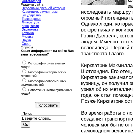
ко
Фотогалерея
Разделы сайта
за
Персонажи древней истории
исследовать маршрут
Художники, скульпторы
Государство
огромный потенциал в
Телевидение
Литература
Однако люди, которые
Кино, театр
вскоре начали копиро
Экономика
Техника
Гэвин Далцелл, кото
Музыка
Наука
людям. Именно этот ч
Спорт
велосипеда. Первый 
Опросы
Какая информация на сайте Вас
транспорта Глазго.
заинтересовала?
Фотографии знаменитых
Киркпатрик Макмиллан
людей
Шотландия. Его отец,
Биографии исторических
личностей
Киркпатрик занималс
Биографии современных
кузницу, он получил 
знаменитостей
узнал об их металлич
Новости из жизни публичных
людей
года, он стал помощни
Позже Киркпатрик ост
Во время работы с л
Поиск
создания транспортно
человек мог бы не от
самоходном велосипед