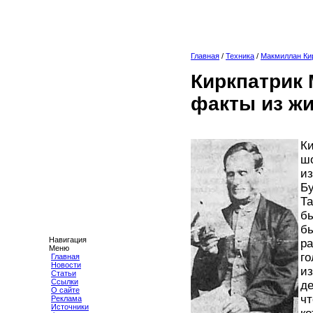
Главная
/
Техника
/
Макмиллан Ки
Киркпатрик
факты из жи
Ки
ш
из
Бу
Та
бы
бы
Навигация
р
Меню
го
Главная
Новости
из
Статьи
Ссылки
де
О сайте
чт
Реклама
Источники