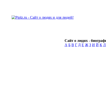
Сайт о людях - биографи
А
Б
В
Г
Д
Е
Ж
З
И
Й
К
Л