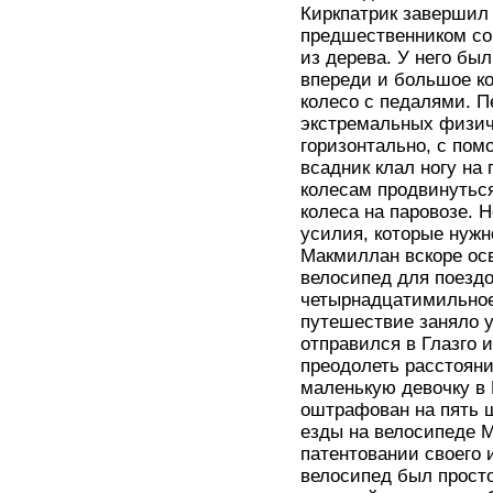
Киркпатрик завершил 
предшественником со
из дерева. У него бы
впереди и большое ко
колесо с педалями. 
экстремальных физич
горизонтально, с пом
всадник клал ногу на
колесам продвинутьс
колеса на паровозе. 
усилия, которые нужн
Макмиллан вскоре ос
велосипед для поезд
четырнадцатимильное
путешествие заняло у
отправился в Глазго 
преодолеть расстояни
маленькую девочку в
оштрафован на пять 
езды на велосипеде М
патентовании своего 
велосипед был просто