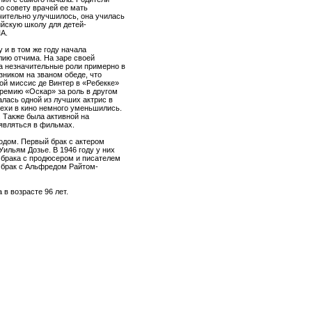
о совету врачей ее мать
чительно улучшилось, она училась
ийскую школу для детей-
А.
у и в том же году начала
ию отчима. На заре своей
ла незначительные роли примерно в
ником на званом обеде, что
ой миссис де Винтер в «Ребекке»
премию «Оскар» за роль в другом
алась одной из лучших актрис в
спехи в кино немного уменьшились.
. Также была активной на
оявляться в фильмах.
одом. Первый брак с актером
ильям Дозье. В 1946 году у них
и брака с продюсером и писателем
й брак с Альфредом Райтом-
в возрасте 96 лет.