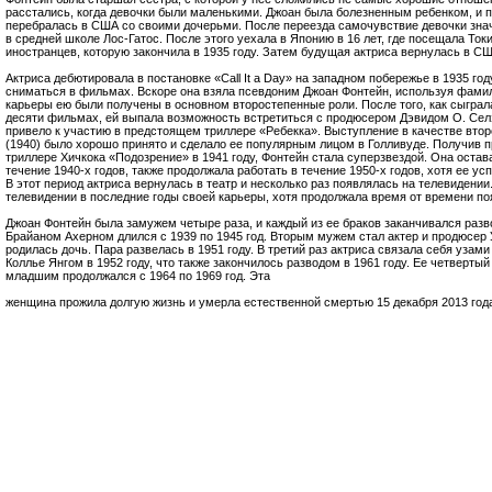
расстались, когда девочки были маленькими. Джоан была болезненным ребенком, и п
перебралась в США со своими дочерьми. После переезда самочувствие девочки зна
в средней школе Лос-Гатос. После этого уехала в Японию в 16 лет, где посещала Ток
иностранцев, которую закончила в 1935 году. Затем будущая актриса вернулась в СШ
Актриса дебютировала в постановке «Call It a Day» на западном побережье в 1935 год
сниматься в фильмах. Вскоре она взяла псевдоним Джоан Фонтейн, используя фамил
карьеры ею были получены в основном второстепенные роли. После того, как сыгра
десяти фильмах, ей выпала возможность встретиться с продюсером Дэвидом О. Селз
привело к участию в предстоящем триллере «Ребекка». Выступление в качестве втор
(1940) было хорошо принято и сделало ее популярным лицом в Голливуде. Получив 
триллере Хичкока «Подозрение» в 1941 году, Фонтейн стала суперзвездой. Она остав
течение 1940-х годов, также продолжала работать в течение 1950-х годов, хотя ее у
В этот период актриса вернулась в театр и несколько раз появлялась на телевидении
телевидении в последние годы своей карьеры, хотя продолжала время от времени п
Джоан Фонтейн была замужем четыре раза, и каждый из ее браков заканчивался разв
Брайаном Ахерном длился с 1939 по 1945 год. Вторым мужем стал актер и продюсер У
родилась дочь. Пара развелась в 1951 году. В третий раз актриса связала себя узам
Коллье Янгом в 1952 году, что также закончилось разводом в 1961 году. Ее четверты
младшим продолжался с 1964 по 1969 год. Эта
женщина прожила долгую жизнь и умерла естественной смертью 15 декабря 2013 года 