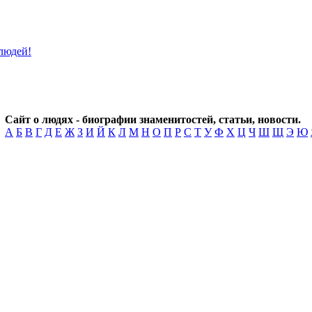
Сайт о людях - биографии знаменитостей, статьи, новости.
А
Б
В
Г
Д
Е
Ж
З
И
Й
К
Л
М
Н
О
П
Р
С
Т
У
Ф
Х
Ц
Ч
Ш
Щ
Э
Ю