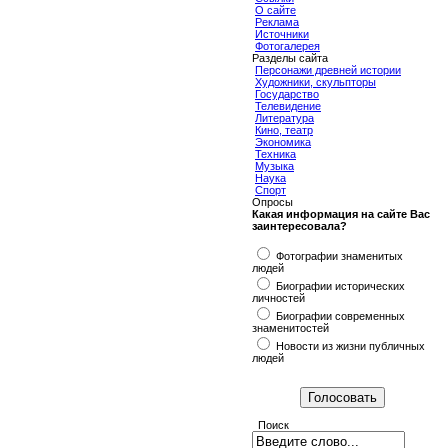
О сайте
Реклама
Источники
Фотогалерея
Разделы сайта
Персонажи древней истории
Художники, скульпторы
Государство
Телевидение
Литература
Кино, театр
Экономика
Техника
Музыка
Наука
Спорт
Опросы
Какая информация на сайте Вас
заинтересовала?
Фотографии знаменитых
людей
Биографии исторических
личностей
Биографии современных
знаменитостей
Новости из жизни публичных
людей
Поиск