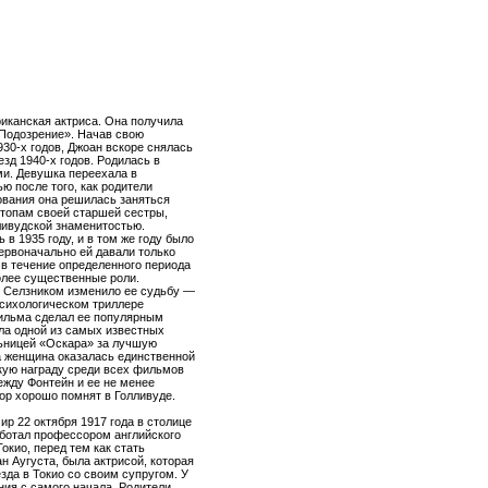
иканская актриса. Она получила
«Подозрение». Начав свою
930-х годов, Джоан вскоре снялась
езд 1940-х годов. Родилась в
ми. Девушка переехала в
ю после того, как родители
ования она решилась заняться
стопам своей старшей сестры,
лливудской знаменитостью.
 в 1935 году, и в том же году было
ервоначально ей давали только
 в течение определенного периода
олее существенные роли.
. Селзником изменило ее судьбу —
сихологическом триллере
ильма сделал ее популярным
ала одной из самых известных
льницей «Оскара» за лучшую
а женщина оказалась единственной
акую награду среди всех фильмов
ежду Фонтейн и ее не менее
ор хорошо помнят в Голливуде.
р 22 октября 1917 года в столице
аботал профессором английского
окио, перед тем как стать
 Аугуста, была актрисой, которая
зда в Токио со своим супругом. У
ия с самого начала. Родители