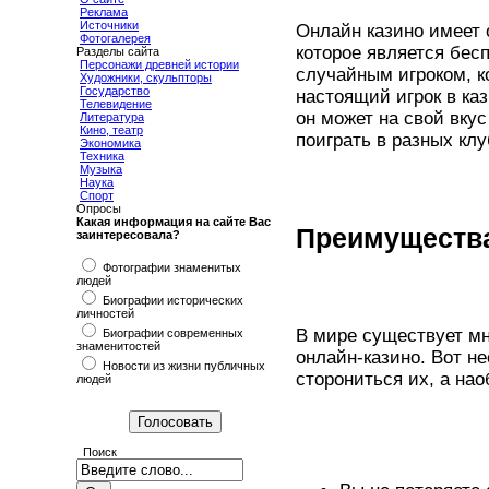
Реклама
Источники
Онлайн казино имеет 
Фотогалерея
которое является бес
Разделы сайта
Персонажи древней истории
случайным игроком, к
Художники, скульпторы
Государство
настоящий игрок в каз
Телевидение
он может на свой вку
Литература
Кино, театр
поиграть в разных клу
Экономика
Техника
Музыка
Наука
Спорт
Опросы
Какая информация на сайте Вас
Преимущества
заинтересовала?
Фотографии знаменитых
людей
Биографии исторических
личностей
В мире существует мн
Биографии современных
знаменитостей
онлайн-казино. Вот н
Новости из жизни публичных
сторониться их, а на
людей
Поиск