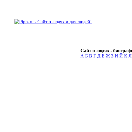
Сайт о людях - биографи
А
Б
В
Г
Д
Е
Ж
З
И
Й
К
Л