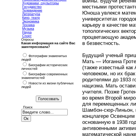
войны. Будучи ребен
Художники, скульпторы
местными протестант
Государство
Телевидение
Юноша увлекся матем
Литература
Кино, театр
университетах городо
Экономика
карьеру в качестве м
Техника
Музыка
топологических векто
Наука
Спорт
процветающую академи
Опросы
в безвестность.
Какая информация на сайте Вас
заинтересовала?
Будущий ученый прише
Фотографии знаменитых
людей
Мать — Иоганна Грот
Биографии исторических
(также известный как
личностей
человеком, но их брак
Биографии современных
знаменитостей
родителями до 1933 го
Новости из жизни публичных
нацизма. Мать остави
людей
учителя. Позже Гроте
во время Второй миро
для перемещенных лиц
Поиск
Шамбон-сюр-Линьон, п
концлагере Освенцим 
основанную в 1938 г
антивоенными активи
математической науке