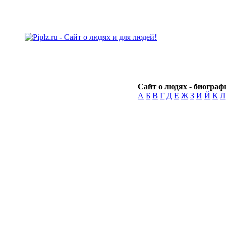
Сайт о людях - биографи
А
Б
В
Г
Д
Е
Ж
З
И
Й
К
Л