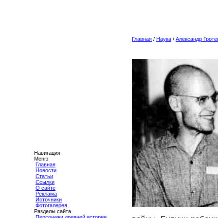
Главная
/
Наука
/
Александр Гроте
Навигация
Меню
Главная
Новости
Статьи
Ссылки
О сайте
Реклама
Источники
Фотогалерея
Разделы сайта
Персонажи древней истории