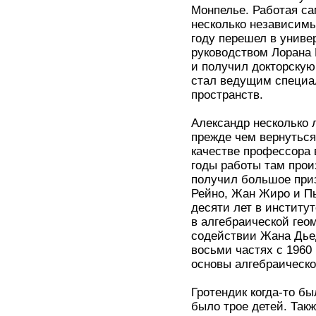
Монпелье. Работая са
несколько независимы
году перешел в униве
руководством Лорана
и получил докторскую 
стал ведущим специал
пространств.
Александр несколько 
прежде чем вернуться
качестве профессора 
годы работы там прои
получил большое приз
Рейно, Жан Жиро и Пь
десяти лет в институ
в алгебраической гео
содействии Жана Дьед
восьми частях с 1960
основы алгебраическо
Гротендик когда-то б
было трое детей. Так