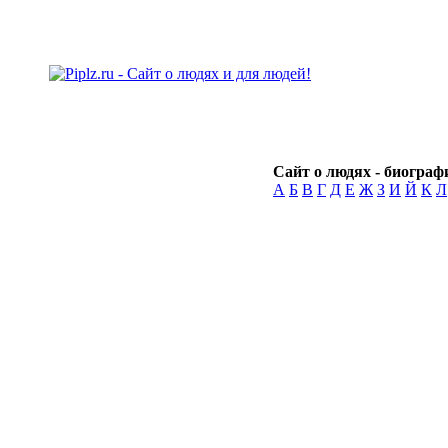
Сайт о людях - биографи
А
Б
В
Г
Д
Е
Ж
З
И
Й
К
Л