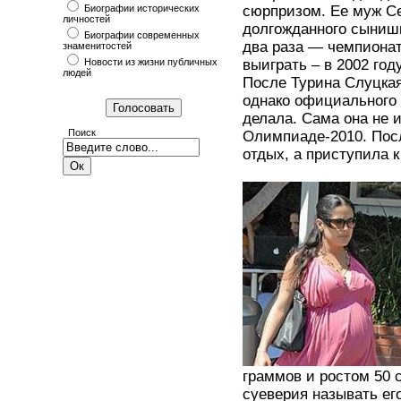
Биографии исторических
сюрпризом. Ее муж Се
личностей
долгожданного сынишк
Биографии современных
два раза — чемпионат
знаменитостей
Новости из жизни публичных
выиграть – в 2002 год
людей
После Турина Слуцкая
однако официального 
делала. Сама она не 
Поиск
Олимпиаде-2010. Пос
отдых, а приступила 
граммов и ростом 50 
суеверия называть его