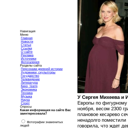
Навигация
Меню
Главная
Новости
Статьи
Ссылки
О сайте
Реклама
Источники
Фотогалерея
Разделы сайта
Персонажи древней истории
Художники, скульпторы
Государство
Телевидение
Литература
Кино, театр
Экономика
Техника
Музыка
У Сергея Михеева и 
Наука
Европы по фигурному 
Спорт
Опросы
ноября, весом 2300 г
Какая информация на сайте Вас
заинтересовала?
плановое кесарево се
ненадолго поместили 
Фотографии знаменитых
говорила, что ждет д
людей