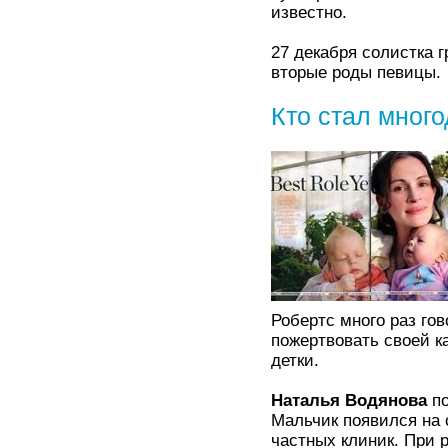
известно.
27 декабря солистка г
вторые роды певицы.
Кто стал мног
Робертс много раз гов
пожертвовать своей ка
детки.
Наталья Водянова
по
Мальчик появился на с
частных клиник. При 