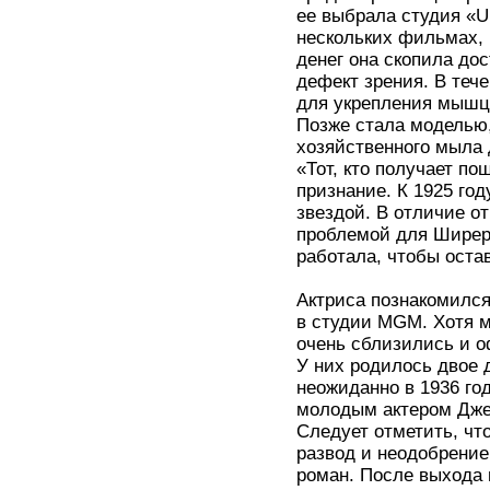
ее выбрала студия «Un
нескольких фильмах, 
денег она скопила до
дефект зрения. В теч
для укрепления мышц,
Позже стала моделью
хозяйственного мыла 
«Тот, кто получает п
признание. К 1925 го
звездой. В отличие от
проблемой для Ширер 
работала, чтобы оста
Актриса познакомился
в студии MGM. Хотя м
очень сблизились и о
У них родилось двое 
неожиданно в 1936 го
молодым актером Дже
Следует отметить, что
развод и неодобрени
роман. После выхода