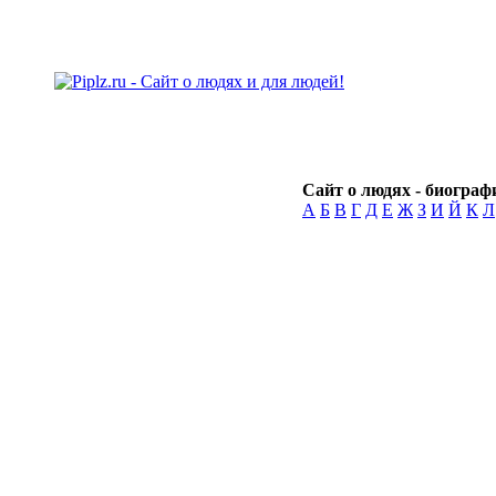
Сайт о людях - биографи
А
Б
В
Г
Д
Е
Ж
З
И
Й
К
Л