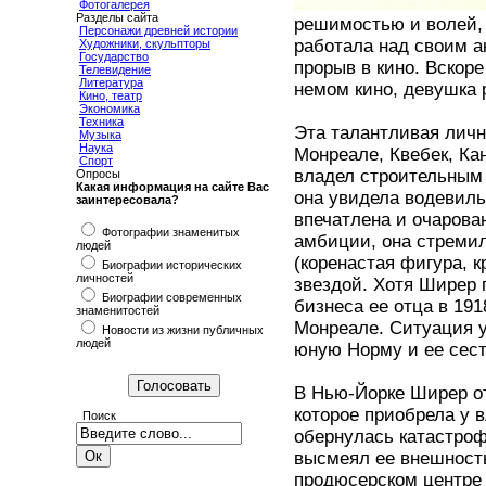
Фотогалерея
Разделы сайта
решимостью и волей, 
Персонажи древней истории
работала над своим а
Художники, скульпторы
Государство
прорыв в кино. Вскоре
Телевидение
Литература
немом кино, девушка
Кино, театр
Экономика
Техника
Эта талантливая личн
Музыка
Наука
Монреале, Квебек, Ка
Спорт
владел строительным
Опросы
Какая информация на сайте Вас
она увидела водевиль
заинтересовала?
впечатлена и очарова
Фотографии знаменитых
амбиции, она стремил
людей
(коренастая фигура, к
Биографии исторических
личностей
звездой. Хотя Ширер 
Биографии современных
бизнеса ее отца в 19
знаменитостей
Монреале. Ситуация у
Новости из жизни публичных
людей
юную Норму и ее сест
В Нью-Йорке Ширер о
которое приобрела у 
Поиск
обернулась катастроф
высмеял ее внешность
продюсерском центре 