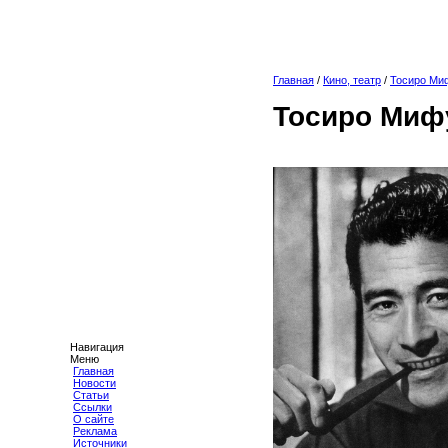
Главная
/
Кино, театр
/
Тосиро Ми
Тосиро Миф
Навигация
Меню
Главная
Новости
Статьи
Ссылки
О сайте
Реклама
Источники