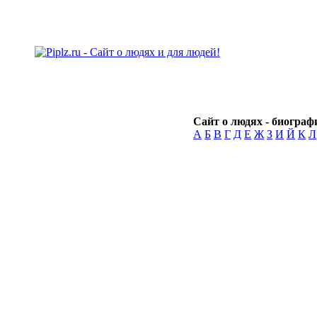
Сайт о людях - биографи
А
Б
В
Г
Д
Е
Ж
З
И
Й
К
Л