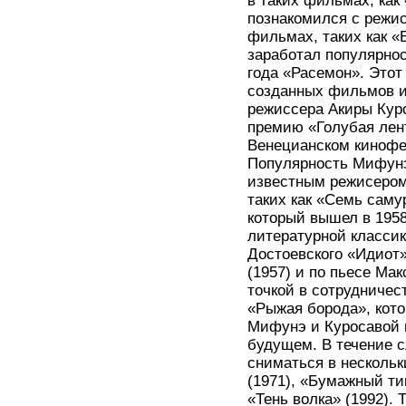
в таких фильмах, как
познакомился с режис
фильмах, таких как «
заработал популярно
года «Расемон». Этот
созданных фильмов и
режиссера Акиры Куро
премию «Голубая лент
Венецианском кинофе
Популярность Мифунэ 
известным режисером
таких как «Семь самур
который вышел в 1958
литературной классик
Достоевского «Идиот»
(1957) и по пьесе Ма
точкой в сотрудничес
«Рыжая борода», кот
Мифунэ и Куросавой в
будущем. В течение 
сниматься в нескольк
(1971), «Бумажный тиг
«Тень волка» (1992). 