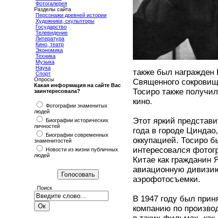
Фотогалерея
Разделы сайта
Персонажи древней истории
Художники, скульпторы
Государство
Телевидение
Литература
Кино, театр
Экономика
Техника
Музыка
Наука
также был награжден
Спорт
Опросы
Священного сокровища.
Какая информация на сайте Вас
Тосиро также получил
заинтересовала?
кино.
Фотографии знаменитых
людей
Этот яркий представи
Биографии исторических
личностей
года в городе Циндао
Биографии современных
оккупацией. Тосиро б
знаменитостей
интересовался фотог
Новости из жизни публичных
людей
Китае как гражданин 
авиационную дивизию
аэрофотосъемки.
Поиск
В 1947 году был прин
компанию по произво