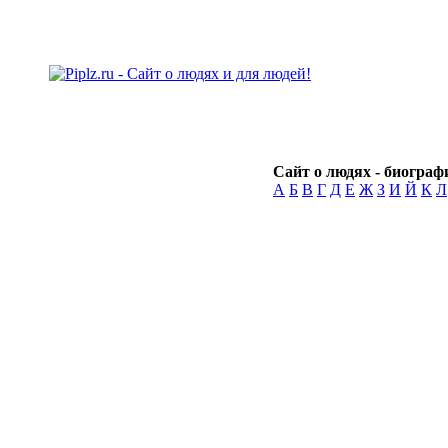
Сайт о людях - биографи
А
Б
В
Г
Д
Е
Ж
З
И
Й
К
Л