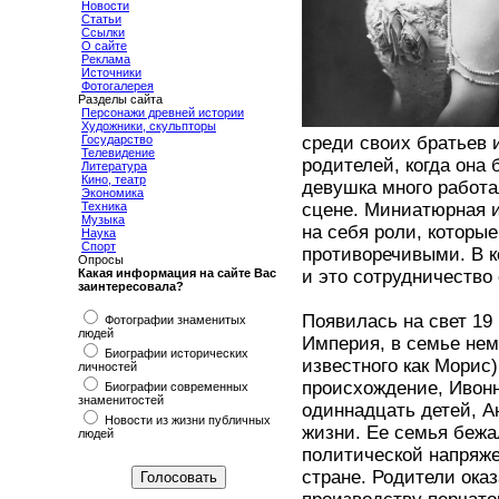
Новости
Статьи
Ссылки
О сайте
Реклама
Источники
Фотогалерея
Разделы сайта
Персонажи древней истории
Художники, скульпторы
Государство
среди своих братьев и
Телевидение
родителей, когда она
Литература
Кино, театр
девушка много работа
Экономика
Техника
сцене. Миниатюрная и
Музыка
на себя роли, которы
Наука
Спорт
противоречивыми. В к
Опросы
Какая информация на сайте Вас
и это сотрудничество
заинтересовала?
Появилась на свет 19
Фотографии знаменитых
людей
Империя, в семье нем
Биографии исторических
известного как Морис
личностей
происхождение, Ивонн
Биографии современных
знаменитостей
одиннадцать детей, А
Новости из жизни публичных
жизни. Ее семья бежа
людей
политической напряже
стране. Родители оказ