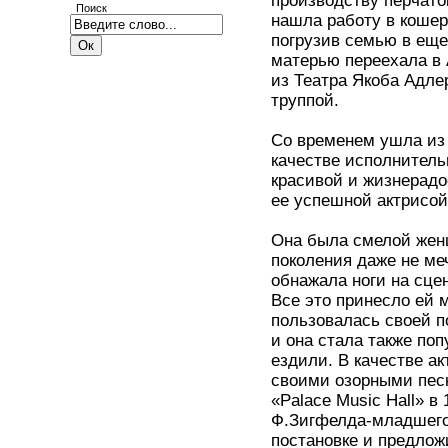
производству перчато
Поиск
нашла работу в кошер
погрузив семью в еще
матерью переехала в 
из Театра Якоба Адле
труппой.
Со временем ушла из 
качестве исполнител
красивой и жизнерадо
ее успешной актрисой
Она была смелой женщ
поколения даже не ме
обнажала ноги на сце
Все это принесло ей 
пользовалась своей п
и она стала также по
ездили. В качестве а
своими озорными пес
«Palace Music Hall» в
Ф.Зигфелда-младшего,
постановке и предлож