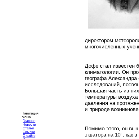
директором метеороло
многочисленных учени
Дофе стал известен 
климатологии. Он про
географа Александра
исследований, посвя
Большая часть из ни
температуры воздуха
давления на протяжен
и природе возникнове
Навигация
Меню
Главная
Новости
Помимо этого, он выч
Статьи
Ссылки
экватора на 10°, как 
О сайте