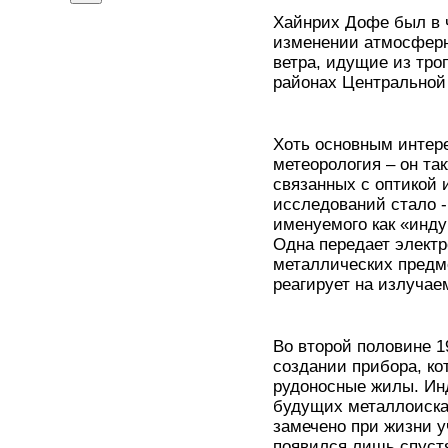
Хайнрих Дофе был в ч
изменении атмосферно
ветра, идущие из тро
районах Центральной
Хоть основным интере
метеорология – он та
связанных с оптикой 
исследований стало -
именуемого как «инду
Одна передает элект
металлических предме
реагирует на излуча
Во второй половине 1
создании прибора, ко
рудоносные жилы. Инд
будущих металлоиска
замечено при жизни 
появился лишь спустя