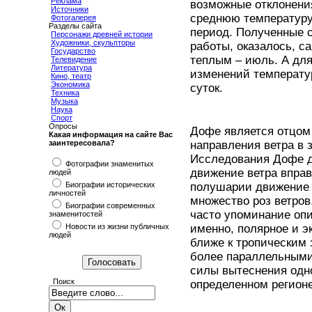
Реклама
возможные отклонени
Источники
среднюю температуру
Фотогалерея
Разделы сайта
период. Полученные с
Персонажи древней истории
Художники, скульпторы
работы, оказалось, 
Государство
теплым – июль. А для
Телевидение
Литература
изменений температу
Кино, театр
Экономика
суток.
Техника
Музыка
Наука
Спорт
Опросы
Дофе является отцом
Какая информация на сайте Вас
заинтересовала?
направления ветра в
Исследования Дофе д
Фотографии знаменитых
движение ветра вправо
людей
Биографии исторических
полушарии движение 
личностей
множество роз ветров
Биографии современных
часто упоминание опи
знаменитостей
Новости из жизни публичных
именно, полярное и э
людей
ближе к тропическим 
более параллельными 
силы вытеснения одно
Поиск
определенном регионе