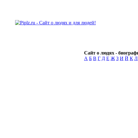
Сайт о людях - биографи
А
Б
В
Г
Д
Е
Ж
З
И
Й
К
Л