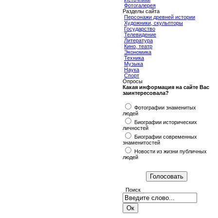
Фотогалерея
Разделы сайта
Персонажи древней истории
Художники, скульпторы
Государство
Телевидение
Литература
Кино, театр
Экономика
Техника
Музыка
Наука
Спорт
Опросы
Какая информация на сайте Вас
заинтересовала?
Фотографии знаменитых
людей
Биографии исторических
личностей
Биографии современных
знаменитостей
Новости из жизни публичных
людей
Поиск