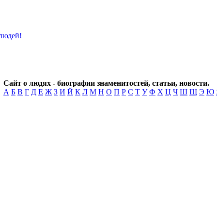
Сайт о людях - биографии знаменитостей, статьи, новости.
А
Б
В
Г
Д
Е
Ж
З
И
Й
К
Л
М
Н
О
П
Р
С
Т
У
Ф
Х
Ц
Ч
Ш
Щ
Э
Ю