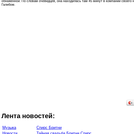
обнаженной. По словам очевидцев, она находилась там 45 минут в компании своего 
Галибом.
Лента новостей:
Музыка
Спирс Бритни
Новости
Тайная свадьба Бритни Спирс