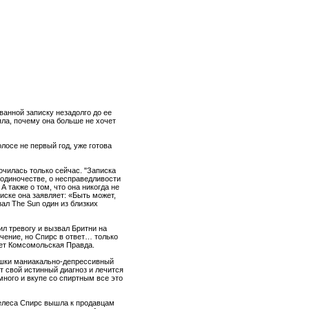
ванной записку незадолго до ее
яла, почему она больше не хочет
лосе не первый год, уже готова
чилась только сейчас. "Записка
 одиночестве, о несправедливости
А также о том, что она никогда не
писке она заявляет: «Быть может,
ал The Sun один из близких
л тревогу и вызвал Бритни на
ечение, но Спирс в ответ… только
ет Комсомольская Правда.
ушки маниакально-депрессивный
 свой истинный диагноз и лечится
много и вкупе со спиртным все это
желеса Спирс вышла к продавцам