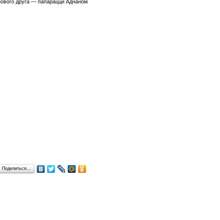
нового друга — папарацци Аднаном
Поделиться…