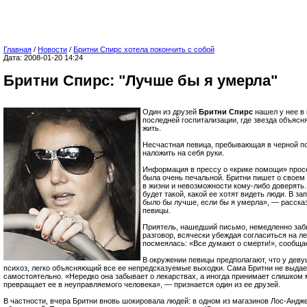
Главная
/
Новости
/
Бритни Спирс хотела покончить с собой
Дата: 2008-01-20 14:24
Бритни Спирс: "Лучше бы я умерла"
Один из друзей
Бритни Спирс
нашел у нее в 
последней госпитализации, где звезда объясн
жить.
Несчастная певица, пребывающая в черной по
наложить на себя руки.
Информация в прессу о «крике помощи» просо
была очень печальной. Бритни пишет о своем
в жизни и невозможности кому-либо доверять. 
будет такой, какой ее хотят видеть люди. В за
было бы лучше, если бы я умерла», — рассказ
певицы.
Приятель, нашедший письмо, немедленно заби
разговор, всячески убеждая согласиться на л
посмеялась: «Все думают о смерти!», сообща
В окружении певицы предполагают, что у дев
психоз, легко объясняющий все ее непредсказуемые выходки. Сама Бритни не выдает
самостоятельно. «Нередко она забывает о лекарствах, а иногда принимает слишком 
превращает ее в неуправляемого человека», — признается один из ее друзей.
В частности, вчера Бритни вновь шокировала людей: в одном из магазинов Лос-Анд