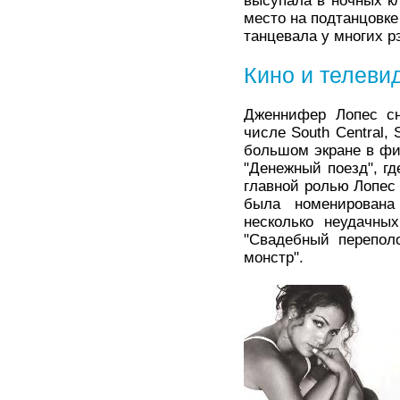
высупала в ночных к
место на подтанцовке
танцевала у многих р
Кино и телеви
Дженнифер Лопес сн
числе South Central,
большом экране в фи
"Денежный поезд", г
главной ролью Лопес 
была номенирована
несколько неудачны
"Свадебный переполо
монстр".