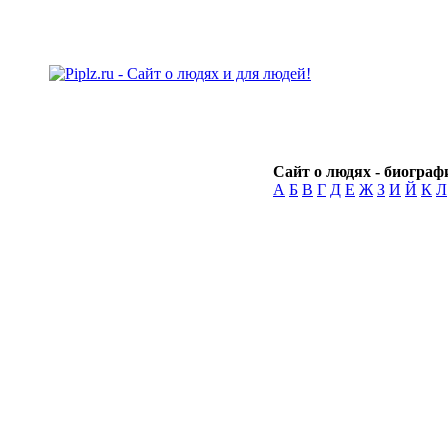
Сайт о людях - биографи
А
Б
В
Г
Д
Е
Ж
З
И
Й
К
Л