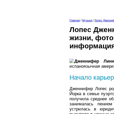
Главная
/
Музыка
/
Лопес Дженни
Лопес Дженн
жизни, фото
информация
Дженнифер Лин
испаноязычная америк
Начало карье
Дженнифер Лопес ро
Йорка в семье пуэрт
получила среднее об
занималась пением
устрилась в юридич