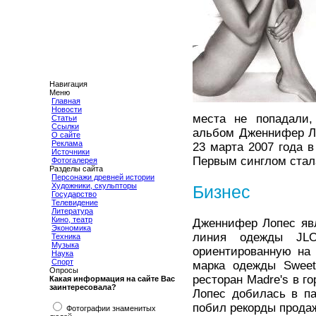
Навигация
Меню
Главная
Новости
места не попадали,
Статьи
Ссылки
альбом Дженнифер Л
О сайте
Реклама
23 марта 2007 года 
Источники
Первым синглом стала 
Фотогалерея
Разделы сайта
Персонажи древней истории
Художники, скульпторы
Бизнес
Государство
Телевидение
Литература
Кино, театр
Дженнифер Лопес явл
Экономика
линия одежды JLO 
Техника
Музыка
ориентированную на
Наука
Спорт
марка одежды Sweet
Опросы
ресторан Madre's в 
Какая информация на сайте Вас
заинтересовала?
Лопес добилась в п
побил рекорды прода
Фотографии знаменитых