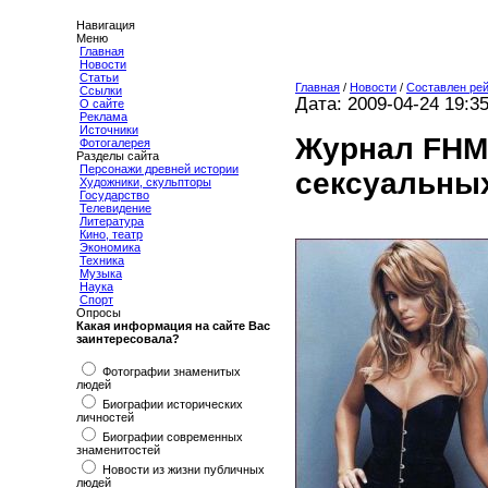
Навигация
Меню
Главная
Новости
Статьи
Главная
/
Новости
/
Составлен ре
Ссылки
Дата: 2009-04-24 19:3
О сайте
Реклама
Источники
Журнал FHM
Фотогалерея
Разделы сайта
Персонажи древней истории
сексуальны
Художники, скульпторы
Государство
Телевидение
Литература
Кино, театр
Экономика
Техника
Музыка
Наука
Спорт
Опросы
Какая информация на сайте Вас
заинтересовала?
Фотографии знаменитых
людей
Биографии исторических
личностей
Биографии современных
знаменитостей
Новости из жизни публичных
людей