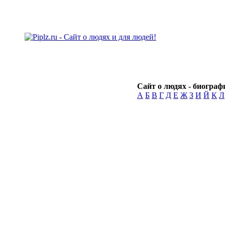
Сайт о людях - биографи
А
Б
В
Г
Д
Е
Ж
З
И
Й
К
Л