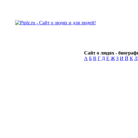
Сайт о людях - биографи
А
Б
В
Г
Д
Е
Ж
З
И
Й
К
Л