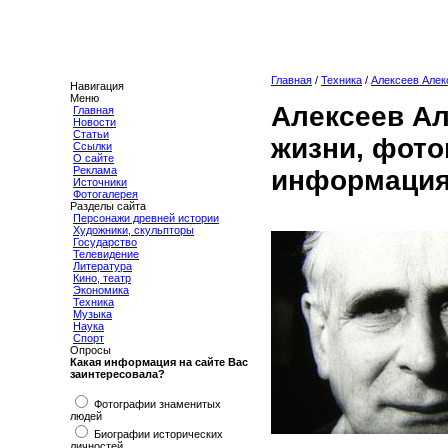
Главная
/
Техника
/
Алексеев Алек
Навигация
Меню
Алексеев Ал
Главная
Новости
Статьи
жизни, фото
Ссылки
О сайте
Реклама
информация
Источники
Фотогалерея
Разделы сайта
Персонажи древней истории
Художники, скульпторы
Государство
Телевидение
Литература
Кино, театр
Экономика
Техника
Музыка
Наука
Спорт
Опросы
Какая информация на сайте Вас
заинтересовала?
Фотографии знаменитых
людей
Биографии исторических
личностей