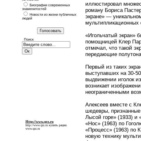
иллюстировал множес
Биографии современных
знаменитостей
роману Бориса Пасте
Новости из жизни публичных
экране» — уникально
людей
мультипликационных
«Игольчатый экран» б
Поиск
помощницей Клер Парк
отмечал, что такой э
передающие полутона
Первый из таких экран
выступавших на 30-50
выдвижении иголок из
возникает изображени
неограниченными воз
Алексеев вместе с Кл
шедевры, признанные 
Лысой горе» (1933) и 
Http://www.qrz.ru
«Нос» (1963) по Гого
http://www.qrz.ru
купить рации.
www.qrz.ru
«Процесс» (1963) по К
новую технику мульти