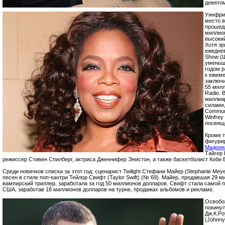
девятом
Уинфри 
место в
прошед
миллио
высокий
Хотя зр
ежеднев
Show (
уменьш
годом р
к ежем
заключи
55 милл
Radio. 
миллиа
силами,
Communi
Winfrey
посвящ
Кроме т
фигурир
Мадонн
Тайгер 
режиссер Стивен Спилберг, актриса Дженнифер Энистон, а также баскетболист Коби 
Среди новичков списка за этот год: сценарист Twilight Стефани Майер (Stephanie Mey
песен в стиле поп-кантри Тейлор Свифт (Taylor Swift) (№ 69). Майер, продавшая 29 
вампирский триллер, заработала за год 50 миллионов долларов. Свифт стала самой 
США, заработав 18 миллионов долларов на турне, продажах альбомов и рекламе.
Освобож
покинул
Дж.К.Ро
(Johnny