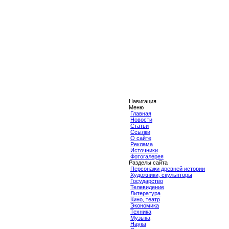
Навигация
Меню
Главная
Новости
Статьи
Ссылки
О сайте
Реклама
Источники
Фотогалерея
Разделы сайта
Персонажи древней истории
Художники, скульпторы
Государство
Телевидение
Литература
Кино, театр
Экономика
Техника
Музыка
Наука