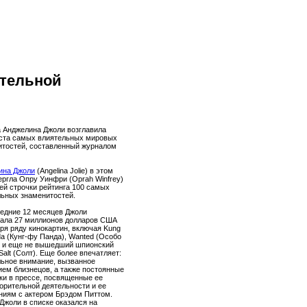
ятельной
а Анджелина Джоли возглавила
 ста самых влиятельных мировых
итостей, составленный журналом
ина Джоли
(Angelina Jolie) в этом
ергла Опру Уинфри (Oprah Winfrey)
ей строчки рейтинга 100 самых
льных знаменитостей.
ледние 12 месяцев Джоли
тала 27 миллионов долларов США
ря ряду кинокартин, включая Kung
a (Кунг-фу Панда), Wanted (Особо
) и еще не вышедший шпионский
Salt (Солт). Еще более впечатляет:
льное внимание, вызванное
ем близнецов, а также постоянные
ки в прессе, посвященные ее
орительной деятельности и ее
ниям с актером Брэдом Питтом.
Джоли в списке оказался на