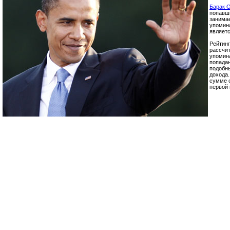
Барак 
попавши
занимае
упомина
являет
Рейтинг
рассчит
упомина
попадан
подобны
дохода.
сумме 
первой 