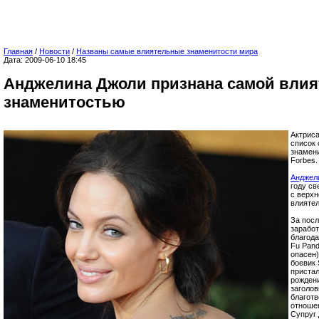
Главная
/
Новости
/
Названы самые влиятельные знаменитости мира
Дата: 2009-06-10 18:45
Анджелина Джоли признана самой вли
знаменитостью
Актрис
список
знамен
Forbes.
Анджел
году св
с верхн
влияте
За пос
зарабо
благода
Fu Pand
опасен
боевик 
приста
рождени
заголов
благотв
отноше
Супруг 