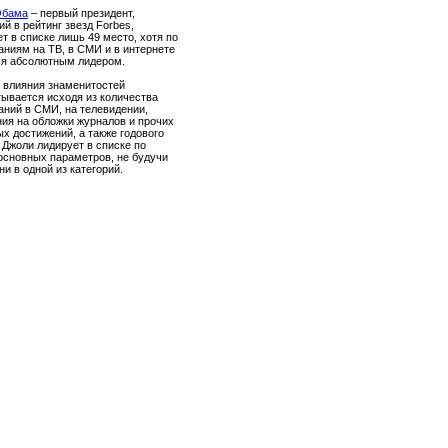
Обама
– первый президент,
й в рейтинг звезд Forbes,
т в списке лишь 49 место, хотя по
ниям на ТВ, в СМИ и в интернете
ся абсолютным лидером.
 влияния знаменитостей
ывается исходя из количества
ний в СМИ, на телевидении,
ия на обложки журналов и прочих
х достижений, а также годового
 Джоли лидирует в списке по
основных параметров, не будучи
ни в одной из категорий.