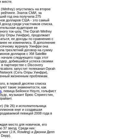
 месте.
(Winfrey) опустилась на второе
 рейтинге. Знаток СМИ, за
ший год она получила 275
нов долларов США - это самый
 доход среди участников списка.
ительская аудитория ее
ного ток-шоу, The Oprah Winfrey
Шоу Опры Уинфри), продолжает
аться, ее доходы по сравнению с
анее не изменились. В дополнение
есячному журналу Уинфри она
ла трехлетний договор на сумму
ионов долларов с XM Satellite
В начале следующего года этот
рдер, добившийся успеха своими
 в партнерстве с Discovery
cations запустит телеканал Oprah
 Network (Сеть Опры Уинфри),
енный жизненным проблемам.
ого, в первой десятке списка
уют такие знаменитости, как
а
, певица Бейонсе Ноулз, гольфист
Вудс, музыкант Брюс Спрингстин,
Брайант.
er) (№ 26) и исполнительница
миллионов книг и создавшая
продаваемой певицей 2008 года в
дая место для новичков, его
о 37 звезд. Среди них:
улинг (J.K. Rowling) и Джонни Депп
 Depp).