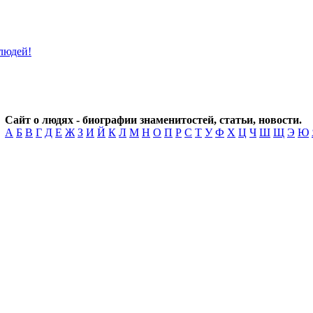
Сайт о людях - биографии знаменитостей, статьи, новости.
А
Б
В
Г
Д
Е
Ж
З
И
Й
К
Л
М
Н
О
П
Р
С
Т
У
Ф
Х
Ц
Ч
Ш
Щ
Э
Ю