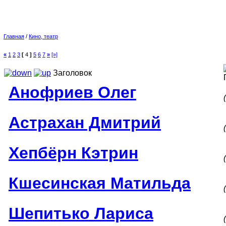
Главная
/
Кино, театр
«
1
2
3
[
4
]
5
6
7
»
[»]
Заголовок
Анофриев Олег
Астрахан Дмитрий
Хепбёрн Кэтрин
Кшесинская Матильда
Шепитько Лариса