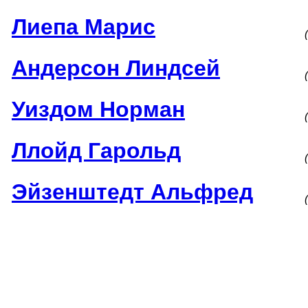
Лиепа Марис
Андерсон Линдсей
Уиздом Норман
Ллойд Гарольд
Эйзенштедт Альфред