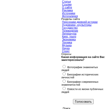
Статьи
Ссылки
О сайте
Реклама
Источники
Фотогалерея
Разделы сайта
Персонажи древней истории
Художники, скульпторы
Государство
Телевидение
Литература
Кино, театр
Экономика
Техника
Музыка
Наука
Спорт
Опросы
Какая информация на сайте Вас
заинтересовала?
Фотографии знаменитых
людей
Биографии исторических
личностей
Биографии современных
знаменитостей
Новости из жизни публичных
людей
Поиск