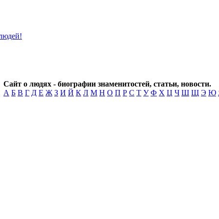
Сайт о людях - биографии знаменитостей, статьи, новости.
А
Б
В
Г
Д
Е
Ж
З
И
Й
К
Л
М
Н
О
П
Р
С
Т
У
Ф
Х
Ц
Ч
Ш
Щ
Э
Ю