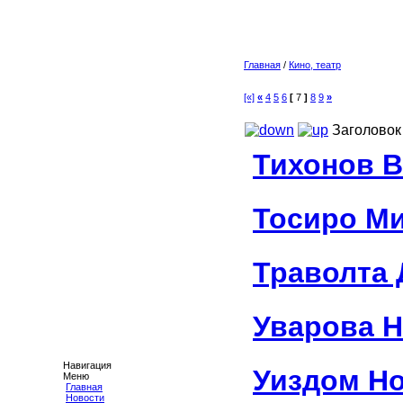
Главная
/
Кино, театр
[«]
«
4
5
6
[
7
]
8
9
»
Заголовок
Тихонов 
Тосиро М
Траволта
Уварова 
Навигация
Уиздом Н
Меню
Главная
Новости