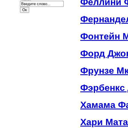
Феллини 
Фернанде
Фонтейн 
Форд Джо
Фрунзе М
Фэрбенкс 
Хамама Ф
Хари Мата