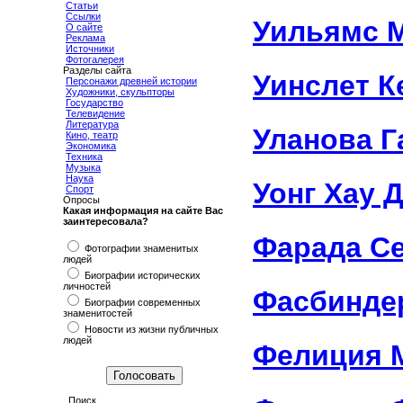
Статьи
Ссылки
Уильямс 
О сайте
Реклама
Источники
Фотогалерея
Разделы сайта
Уинслет К
Персонажи древней истории
Художники, скульпторы
Государство
Телевидение
Литература
Уланова Г
Кино, театр
Экономика
Техника
Музыка
Наука
Уонг Хау 
Спорт
Опросы
Какая информация на сайте Вас
заинтересовала?
Фарада С
Фотографии знаменитых
людей
Биографии исторических
личностей
Фасбинде
Биографии современных
знаменитостей
Новости из жизни публичных
людей
Фелиция 
Поиск