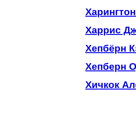
Харингтон
Харрис Д
Хепбёрн К
Хепберн 
Хичкок А