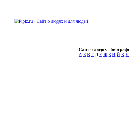
Сайт о людях - биографи
А
Б
В
Г
Д
Е
Ж
З
И
Й
К
Л