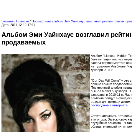
Главная
/
Новости
/
Посмертный альбом Эми Уайнхаус возглавил рейтинг самых про
Дата: 2011-12-12 17:11
Альбом Эми Уайнхаус возглавил рейти
продаваемых
Альбом "Lioness: Hidden T
был выпущен после смерти
заняла первое место в сп
на туманном Альбионе. Ча
декабря 2011 г.
"Our Day Will Come" – это 
списке самых продаваемых
Посмертный альбом певицы 
вышел в свет 5 декабря. В
записаны в 2010-11 гг. Ча
альбома пойдут в фонд ос
создан для помощи детям.
распродажа в интернете
.
Стоит напомнить, что певи
этого года. За всю свою к
студийных альбома - "Frank
обладательницей пяти пре