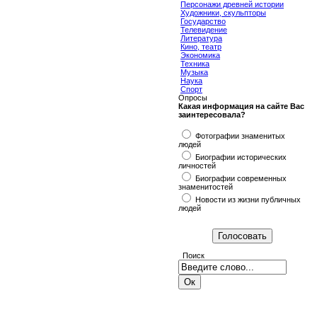
Персонажи древней истории
Художники, скульпторы
Государство
Телевидение
Литература
Кино, театр
Экономика
Техника
Музыка
Наука
Спорт
Опросы
Какая информация на сайте Вас
заинтересовала?
Фотографии знаменитых
людей
Биографии исторических
личностей
Биографии современных
знаменитостей
Новости из жизни публичных
людей
Поиск