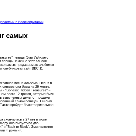
даваемых в Великобритании
нг самых
reasures" певицы Эми Уайнхаус
 певицы. Именно этот альбом
иске самых продаваемых альбомов
рт опубликовал сайт ВВС 11
заглавная песня альбома. Песня в
 синглов она была на 29 месте.
- "Lioness: Hidden Treasures" –
 нем всего 12 треков, которые были
сть вырученных денег от продажи
нованный самой певицей. Он был
 Также пройдет благотворительная
ца скончалась в 27 лет в июле
арьеру она выпустила два
" и "Back to Black". Эми является
мий «Грэмми».