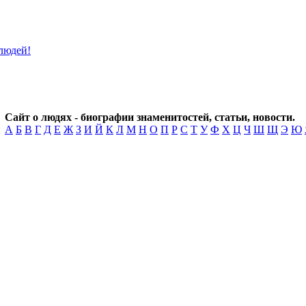
Сайт о людях - биографии знаменитостей, статьи, новости.
А
Б
В
Г
Д
Е
Ж
З
И
Й
К
Л
М
Н
О
П
Р
С
Т
У
Ф
Х
Ц
Ч
Ш
Щ
Э
Ю