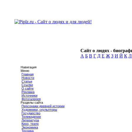
Сайт о людях - биографи
А
Б
В
Г
Д
Е
Ж
З
И
Й
К
Л
Навигация
Меню
Главная
Новости
Статьи
Ссылки
О сайте
Реклама
Источники
Фотогалерея
Разделы сайта
Персонажи древней истории
Художники, скульпторы
Государство
Телевидение
Литература
Кино, театр
Экономика
Техника