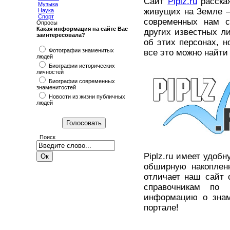
Сайт
Piplz.ru
расска
Музыка
живущих на Земле –
Наука
Спорт
современных нам с
Опросы
Какая информация на сайте Вас
других известных л
заинтересовала?
об этих персонах, 
Фотографии знаменитых
все это можно найти
людей
Биографии исторических
личностей
Биографии современных
знаменитостей
Новости из жизни публичных
людей
Поиск
Piplz.ru имеет удоб
обширную накопленн
отличает наш сайт 
справочникам по
информацию о знам
портале!