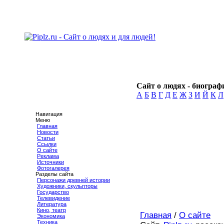
Сайт о людях - биографи
А
Б
В
Г
Д
Е
Ж
З
И
Й
К
Л
Навигация
Меню
Главная
Новости
Статьи
Ссылки
О сайте
Реклама
Источники
Фотогалерея
Разделы сайта
Персонажи древней истории
Художники, скульпторы
Государство
Телевидение
Литература
Кино, театр
Главная
/
О сайте
Экономика
Техника