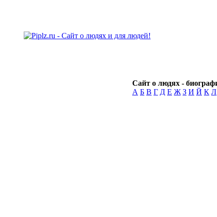
Сайт о людях - биографи
А
Б
В
Г
Д
Е
Ж
З
И
Й
К
Л