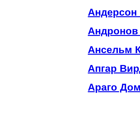
Андерсон
Андронов
Ансельм 
Апгар Ви
Араго До