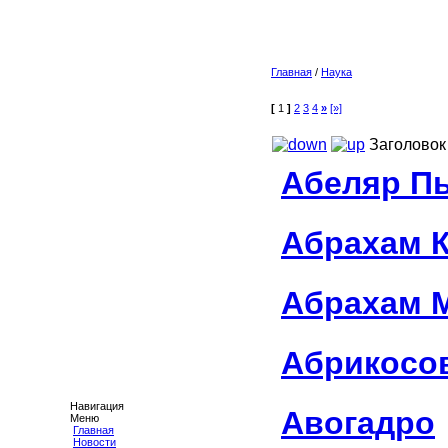
Главная
/
Наука
[
1
]
2
3
4
»
[»]
Заголовок
Абеляр П
Абрахам 
Абрахам 
Абрикосо
Навигация
Авогадро
Меню
Главная
Новости