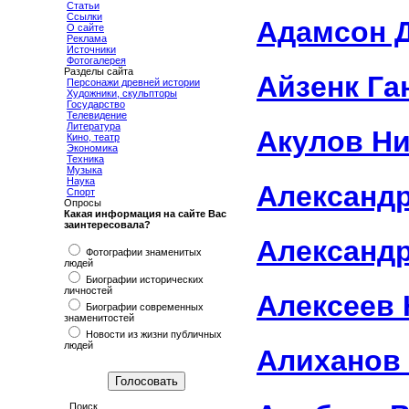
Статьи
Ссылки
Адамсон 
О сайте
Реклама
Источники
Фотогалерея
Разделы сайта
Айзенк Га
Персонажи древней истории
Художники, скульпторы
Государство
Телевидение
Литература
Акулов Н
Кино, театр
Экономика
Техника
Музыка
Наука
Александр
Спорт
Опросы
Какая информация на сайте Вас
заинтересовала?
Александ
Фотографии знаменитых
людей
Биографии исторических
личностей
Алексеев 
Биографии современных
знаменитостей
Новости из жизни публичных
людей
Алиханов
Поиск