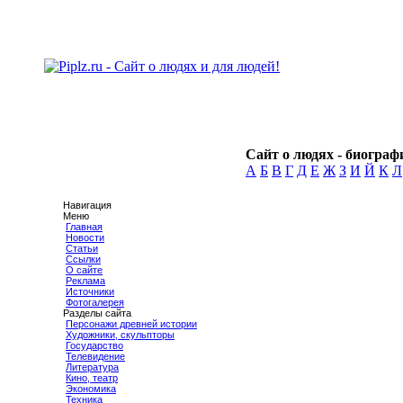
Сайт о людях - биографи
А
Б
В
Г
Д
Е
Ж
З
И
Й
К
Л
Навигация
Меню
Главная
Новости
Статьи
Ссылки
О сайте
Реклама
Источники
Фотогалерея
Разделы сайта
Персонажи древней истории
Художники, скульпторы
Государство
Телевидение
Литература
Кино, театр
Экономика
Техника