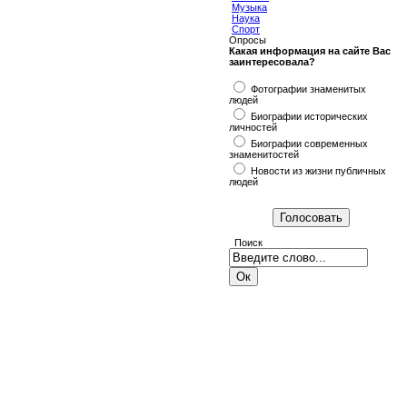
Музыка
Наука
Спорт
Опросы
Какая информация на сайте Вас
заинтересовала?
Фотографии знаменитых
людей
Биографии исторических
личностей
Биографии современных
знаменитостей
Новости из жизни публичных
людей
Поиск