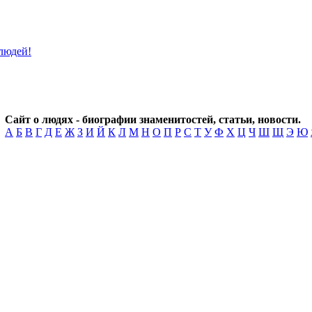
Сайт о людях - биографии знаменитостей, статьи, новости.
А
Б
В
Г
Д
Е
Ж
З
И
Й
К
Л
М
Н
О
П
Р
С
Т
У
Ф
Х
Ц
Ч
Ш
Щ
Э
Ю