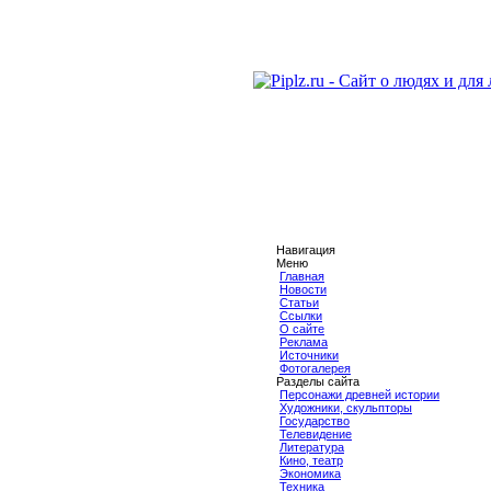
Навигация
Меню
Главная
Новости
Статьи
Ссылки
О сайте
Реклама
Источники
Фотогалерея
Разделы сайта
Персонажи древней истории
Художники, скульпторы
Государство
Телевидение
Литература
Кино, театр
Экономика
Техника