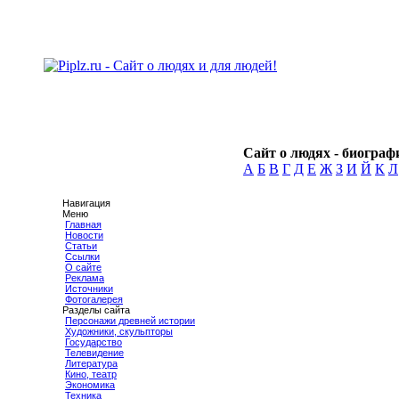
Сайт о людях - биографи
А
Б
В
Г
Д
Е
Ж
З
И
Й
К
Л
Навигация
Меню
Главная
Новости
Статьи
Ссылки
О сайте
Реклама
Источники
Фотогалерея
Разделы сайта
Персонажи древней истории
Художники, скульпторы
Государство
Телевидение
Литература
Кино, театр
Экономика
Техника