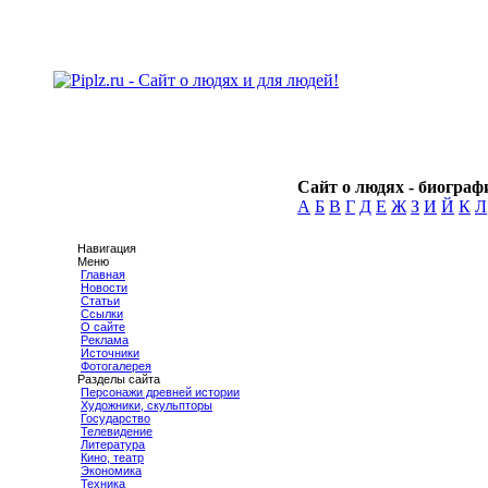
Сайт о людях - биографи
А
Б
В
Г
Д
Е
Ж
З
И
Й
К
Л
Навигация
Меню
Главная
Новости
Статьи
Ссылки
О сайте
Реклама
Источники
Фотогалерея
Разделы сайта
Персонажи древней истории
Художники, скульпторы
Государство
Телевидение
Литература
Кино, театр
Экономика
Техника