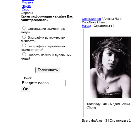
Музыка
Наука
Спорт
Опросы
Какая информация на сайте Вас
Фотогалерея
/ Алекса Чанг
заинтересовала?
//-->
Alexa Chung
Назад
Страницы :
1
Фотографии знаменитых
людей
Биографии исторических
личностей
Биографии современных
знаменитостей
Новости из жизни публичных
людей
Поиск
Телеведущая и модель Alexa
Chung
Всего файлов : 3 |
Страницы :
1